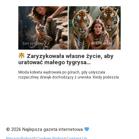
Без рубрики
0
278 views
Zaryzykowała własne życie, aby
uratować małego tygrysa…
Młoda kobieta wędrowała po górach, gdy usłyszała
rozpaczliwy dźwięk dochodzący z urwiska. Kiedy podeszła
© 2026 Najlepsza gazeta internetowa
Privacy Policy
|
|
Cookies Policy
|
Contact Us