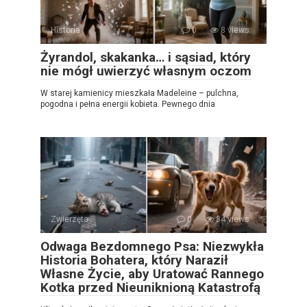
Historia
0
8 views
Żyrandol, skakanka… i sąsiad, który
nie mógł uwierzyć własnym oczom
W starej kamienicy mieszkała Madeleine – pulchna,
pogodna i pełna energii kobieta. Pewnego dnia
Zwierzęta
0
34 views
Odwaga Bezdomnego Psa: Niezwykła
Historia Bohatera, który Naraził
Własne Życie, aby Uratować Rannego
Kotka przed Nieuniknioną Katastrofą