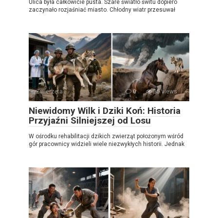
Ulica była całkowicie pusta. Szare światło świtu dopiero
zaczynało rozjaśniać miasto. Chłodny wiatr przesuwał
Zwierzęta
0
35 views
Niewidomy Wilk i Dziki Koń: Historia
Przyjaźni Silniejszej od Losu
W ośrodku rehabilitacji dzikich zwierząt położonym wśród
gór pracownicy widzieli wiele niezwykłych historii. Jednak