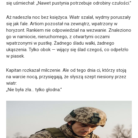
się uśmiechał: „Nawet pustynia potrzebuje odrobiny czułości.”
Aż nadeszła noc bez księżyca. Wiatr szalał, wydmy poruszały
się jak fale. Artiom pozostał na zewnątrz, wpatrzony w
horyzont. Rankiem nie odpowiedział na wezwanie. Znaleziono
go w namiocie, nieruchomego, z otwartymi oczami
wpatrzonymi w pustkę. Żadnego śladu walki, żadnego
ukąszenia. Tylko obok — wijący się ślad czegoś, co odpełzło
w piasek.
Kapitan rozkazał milczenie. Ale od tego dnia ci, którzy stoją
na warcie nocą, przysięgają, że słyszą szept niesiony przez
wiatr:
„Nie była zła… tylko głodna.”