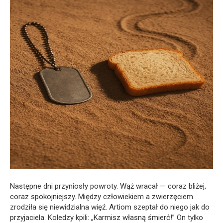
Następne dni przyniosły powroty. Wąż wracał — coraz bliżej,
coraz spokojniejszy. Między człowiekiem a zwierzęciem
zrodziła się niewidzialna więź. Artiom szeptał do niego jak do
przyjaciela. Koledzy kpili: „Karmisz własną śmierć!” On tylko