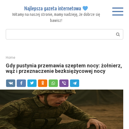
Skip
Najlepsza gazeta internetowa
to
Witamy na naszej stronie, mamy nadzieję, że dobrze się
content
bawisz!
Search:
Home
Gdy pustynia przemawia szeptem nocy: żołnierz,
wąż i przeznaczenie bezksiężycowej nocy