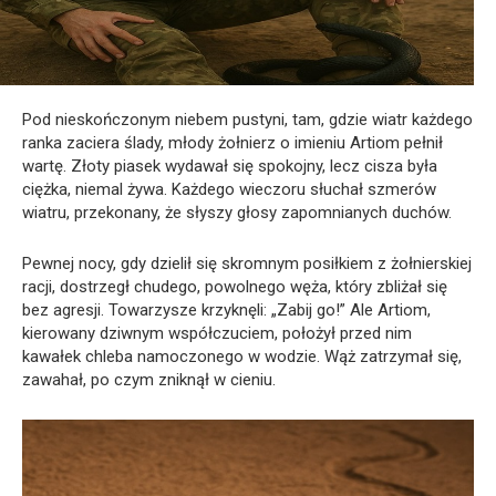
Pod nieskończonym niebem pustyni, tam, gdzie wiatr każdego
ranka zaciera ślady, młody żołnierz o imieniu Artiom pełnił
wartę. Złoty piasek wydawał się spokojny, lecz cisza była
ciężka, niemal żywa. Każdego wieczoru słuchał szmerów
wiatru, przekonany, że słyszy głosy zapomnianych duchów.
Pewnej nocy, gdy dzielił się skromnym posiłkiem z żołnierskiej
racji, dostrzegł chudego, powolnego węża, który zbliżał się
bez agresji. Towarzysze krzyknęli: „Zabij go!” Ale Artiom,
kierowany dziwnym współczuciem, położył przed nim
kawałek chleba namoczonego w wodzie. Wąż zatrzymał się,
zawahał, po czym zniknął w cieniu.