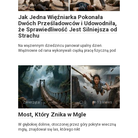
Historia
0
12 views
Jak Jedna Więźniarka Pokonała
Dwóch Prześladowców i Udowodniła,
że Sprawiedliwość Jest Silniejsza od
Strachu
Na więziennym dziedzińcu panował upalny dzień.
Więźniowie od rana wykonywali ciężką pracę fizyczną pod
Zwierzęta
0
13 views
Most, Który Znika w Mgle
W głębokiej dolinie, otoczonej przez góry pokryte wieczną
mgłą, znajdował się las, którego nikt