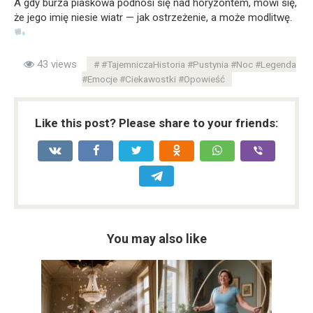
A gdy burza piaskowa podnosi się nad horyzontem, mówi się,
że jego imię niesie wiatr — jak ostrzeżenie, a może modlitwę.
43 views
#TajemniczaHistoria #Pustynia #Noc #Legenda
#Emocje #Ciekawostki #Opowieść
Like this post? Please share to your friends:
You may also like