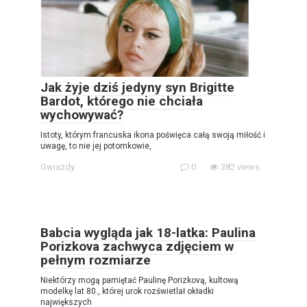
Jak żyje dziś jedyny syn Brigitte
Bardot, którego nie chciała
wychowywać?
Istoty, którym francuska ikona poświęca całą swoją miłość i
uwagę, to nie jej potomkowie,
Gwiazdy
0
382 views
Babcia wygląda jak 18-latka: Paulina
Porizkova zachwyca zdjęciem w
pełnym rozmiarze
Niektórzy mogą pamiętać Paulinę Porizkovą, kultową
modelkę lat 80., której urok rozświetlał okładki
największych