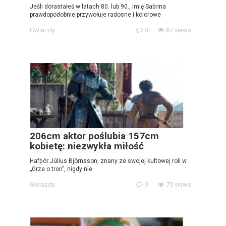
Jeśli dorastałeś w latach 80. lub 90., imię Sabrina
prawdopodobnie przywołuje radosne i kolorowe
Gwiazdy
0
87 views
206cm aktor poślubia 157cm
kobietę: niezwykła miłość
Hafþór Júlíus Björnsson, znany ze swojej kultowej roli w
„Grze o tron”, nigdy nie
Gwiazdy
0
75 views