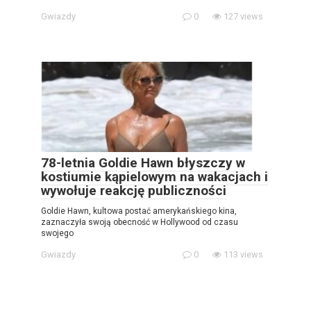
Gwiazdy
0
127 views
78-letnia Goldie Hawn błyszczy w
kostiumie kąpielowym na wakacjach i
wywołuje reakcję publiczności
Goldie Hawn, kultowa postać amerykańskiego kina,
zaznaczyła swoją obecność w Hollywood od czasu
swojego
Gwiazdy
0
113 views