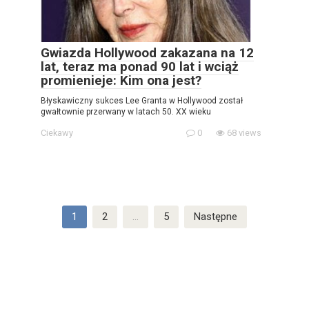
Gwiazda Hollywood zakazana na 12
lat, teraz ma ponad 90 lat i wciąż
promienieje: Kim ona jest?
Błyskawiczny sukces Lee Granta w Hollywood został
gwałtownie przerwany w latach 50. XX wieku
Ciekawy
0
68 views
Stronicowanie
1
2
…
5
Następne
wpisów