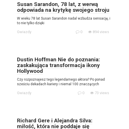
Susan Sarandon, 78 lat, z werwą
odpowiada na krytykę swojego stroju
W wieku 78 lat Susan Sarandon nadal wzbudza sensację, i
to nie tylko dzięki
Gwiazdy
0
894 views
Dustin Hoffman Nie do poznania:
zaskakująca transformacja ikony
Hollywood
Czy rozpoznajesz tego legendarnego aktora? Po ponad
sześciu dekadach kariery i niemal 100 znaczących
Gwiazdy
0
73 views
Richard Gere i Alejandra Silva:
miłość, która nie poddaje się