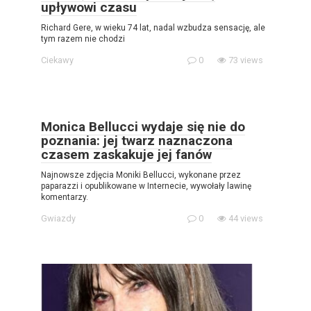
upływowi czasu
Richard Gere, w wieku 74 lat, nadal wzbudza sensację, ale
tym razem nie chodzi
Ciekawy
0
73 views
Monica Bellucci wydaje się nie do
poznania: jej twarz naznaczona
czasem zaskakuje jej fanów
Najnowsze zdjęcia Moniki Bellucci, wykonane przez
paparazzi i opublikowane w Internecie, wywołały lawinę
komentarzy.
Gwiazdy
0
44 views