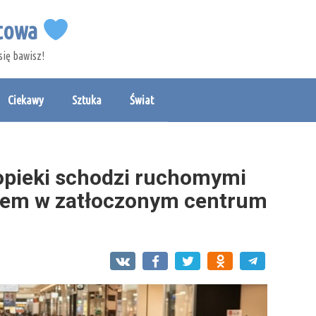
etowa
się bawisz!
Ciekawy
Sztuka
Świat
opieki schodzi ruchomymi
sem w zatłoczonym centrum