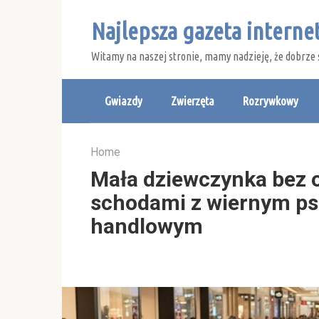
Skip
Najlepsza gazeta intern
to
content
Witamy na naszej stronie, mamy nadzieję, że dobrze 
Gwiazdy
Zwierzęta
Rozrywkowy
Home
Mała dziewczynka bez 
schodami z wiernym p
handlowym