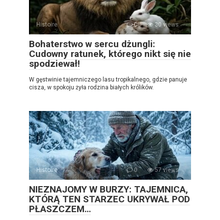
Histoire
0
30 views
Bohaterstwo w sercu dżungli:
Cudowny ratunek, którego nikt się nie
spodziewał!
W gęstwinie tajemniczego lasu tropikalnego, gdzie panuje
cisza, w spokoju żyła rodzina białych królików.
Histoire
0
57 views
NIEZNAJOMY W BURZY: TAJEMNICA,
KTÓRĄ TEN STARZEC UKRYWAŁ POD
PŁASZCZEM…