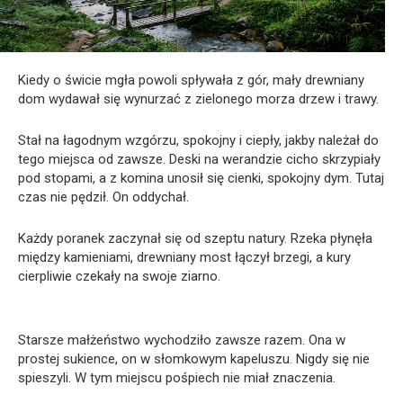
Kiedy o świcie mgła powoli spływała z gór, mały drewniany
dom wydawał się wynurzać z zielonego morza drzew i trawy.
Stał na łagodnym wzgórzu, spokojny i ciepły, jakby należał do
tego miejsca od zawsze. Deski na werandzie cicho skrzypiały
pod stopami, a z komina unosił się cienki, spokojny dym. Tutaj
czas nie pędził. On oddychał.
Każdy poranek zaczynał się od szeptu natury. Rzeka płynęła
między kamieniami, drewniany most łączył brzegi, a kury
cierpliwie czekały na swoje ziarno.
Starsze małżeństwo wychodziło zawsze razem. Ona w
prostej sukience, on w słomkowym kapeluszu. Nigdy się nie
spieszyli. W tym miejscu pośpiech nie miał znaczenia.