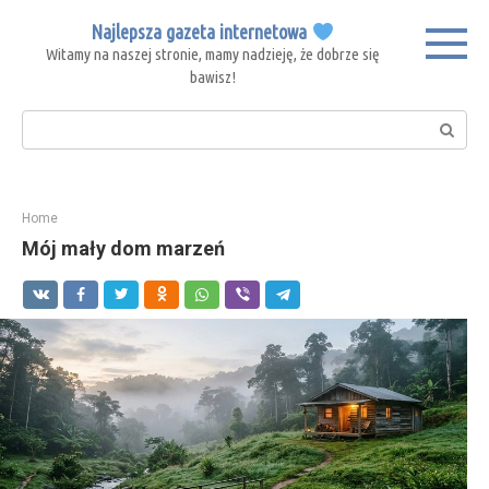
Skip
Najlepsza gazeta internetowa
to
Witamy na naszej stronie, mamy nadzieję, że dobrze się
content
bawisz!
Search:
Home
Mój mały dom marzeń