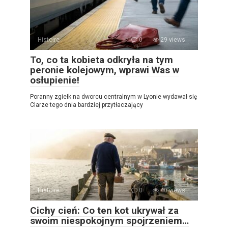
Histoire
0
29 views
To, co ta kobieta odkryła na tym
peronie kolejowym, wprawi Was w
osłupienie!
Poranny zgiełk na dworcu centralnym w Lyonie wydawał się
Clarze tego dnia bardziej przytłaczający
Histoire
0
40 views
Cichy cień: Co ten kot ukrywał za
swoim niespokojnym spojrzeniem…