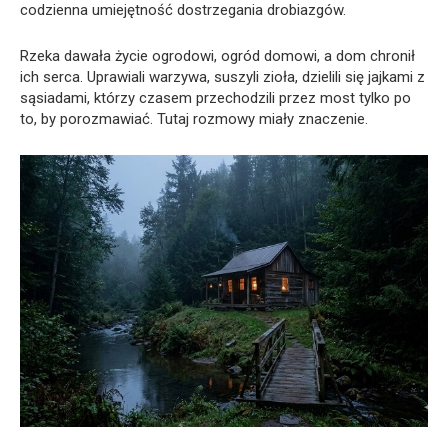
codzienna umiejętność dostrzegania drobiazgów.
Rzeka dawała życie ogrodowi, ogród domowi, a dom chronił
ich serca. Uprawiali warzywa, suszyli zioła, dzielili się jajkami z
sąsiadami, którzy czasem przechodzili przez most tylko po
to, by porozmawiać. Tutaj rozmowy miały znaczenie.