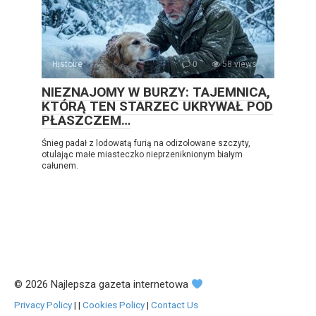
Histoire
0
58 views
NIEZNAJOMY W BURZY: TAJEMNICA,
KTÓRĄ TEN STARZEC UKRYWAŁ POD
PŁASZCZEM…
Śnieg padał z lodowatą furią na odizolowane szczyty,
otulając małe miasteczko nieprzeniknionym białym
całunem.
© 2026 Najlepsza gazeta internetowa
Privacy Policy
|
|
Cookies Policy
|
Contact Us