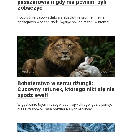
pasażerowie nigdy nie powinni byli
zobaczyć
Popołudnie zapowiadało się absolutnie promiennie na
spokojnych wodach rzeki, kąpiąc pokład statku w niemal
Histoire
0
31 views
Bohaterstwo w sercu dżungli:
Cudowny ratunek, którego nikt się nie
spodziewał!
W gęstwinie tajemniczego lasu tropikalnego, gdzie panuje
cisza, w spokoju żyła rodzina białych królików.