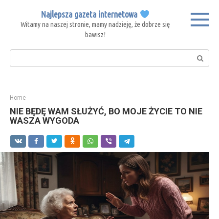
Skip
Najlepsza gazeta internetowa
to
Witamy na naszej stronie, mamy nadzieję, że dobrze się
content
bawisz!
Search:
Home
NIE BĘDĘ WAM SŁUŻYĆ, BO MOJE ŻYCIE TO NIE
WASZA WYGODA