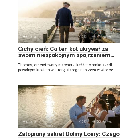
Histoire
0
41 views
Cichy cień: Co ten kot ukrywał za
swoim niespokojnym spojrzeniem…
Thomas, emerytowany marynarz, każdego ranka szedł
powolnym krokiem w stronę starego nabrzeża w wiosce.
Histoire
0
33 views
Zatopiony sekret Doliny Loary: Czego