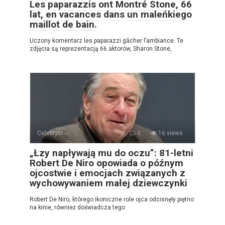
Les paparazzis ont Montré Stone, 66
lat, en vacances dans un maleńkiego
maillot de bain.
Uczony komentarz les paparazzi gâcher l’ambiance. Te
zdjęcia są reprezentacją 66 aktorów, Sharon Stone,
Celebryci
0
16 views
„Łzy napływają mu do oczu”: 81-letni
Robert De Niro opowiada o późnym
ojcostwie i emocjach związanych z
wychowywaniem małej dziewczynki
Robert De Niro, którego ikoniczne role ojca odcisnęły piętno
na kinie, również doświadcza tego