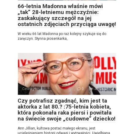
66-letnia Madonna właśnie mówi
„tak” 28-letniemu mężczyźnie:
zaskakujący szczegół na jej
ostatnich zdjęciach przyciąga uwagę!
W wieku 66 lat Madonna po raz kolejny szykuje się do
zaręczyn. Słynna piosenkarka,
Celebryci
0
45 views
Czy potrafisz zgadnąć, kim jest ta
aktorka z lat 80.? :75-letnia kobieta,
która pokonała raka piersi i powitała
na świecie swoje „cudowne” dziecko!
Ann Jillian, kultowa postać małego ekranu, jest
ucieleśnieniem historii odwagi i wytrwałości. Uwielbiana