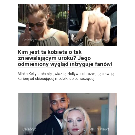
Celebryci
0
131 views
Kim jest ta kobieta o tak
zniewalającym uroku? Jego
odmieniony wygląd intryguje fanów!
Minka Kelly stała się gwiazdą Hollywood, rozwijając swoją
karierę od obiecującej modelki do odnoszącej
Celebryci
0
13 views