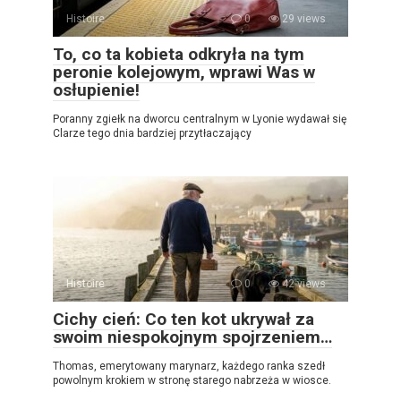
Histoire
0
29 views
To, co ta kobieta odkryła na tym
peronie kolejowym, wprawi Was w
osłupienie!
Poranny zgiełk na dworcu centralnym w Lyonie wydawał się
Clarze tego dnia bardziej przytłaczający
Histoire
0
42 views
Cichy cień: Co ten kot ukrywał za
swoim niespokojnym spojrzeniem…
Thomas, emerytowany marynarz, każdego ranka szedł
powolnym krokiem w stronę starego nabrzeża w wiosce.