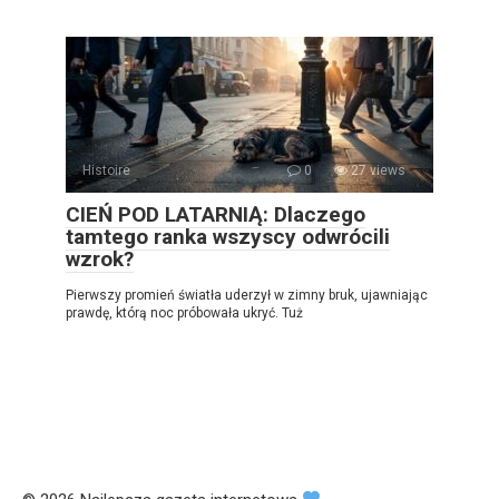
Histoire
0
27 views
CIEŃ POD LATARNIĄ: Dlaczego
tamtego ranka wszyscy odwrócili
wzrok?
Pierwszy promień światła uderzył w zimny bruk, ujawniając
prawdę, którą noc próbowała ukryć. Tuż