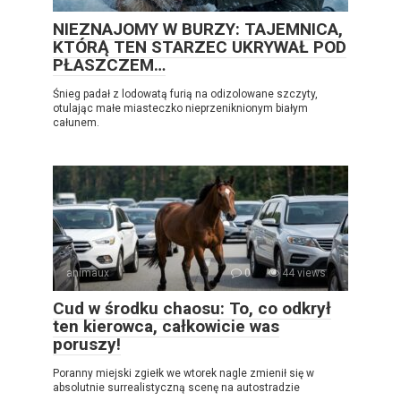
NIEZNAJOMY W BURZY: TAJEMNICA,
KTÓRĄ TEN STARZEC UKRYWAŁ POD
PŁASZCZEM…
Śnieg padał z lodowatą furią na odizolowane szczyty,
otulając małe miasteczko nieprzeniknionym białym
całunem.
animaux
0
44 views
Cud w środku chaosu: To, co odkrył
ten kierowca, całkowicie was
poruszy!
Poranny miejski zgiełk we wtorek nagle zmienił się w
absolutnie surrealistyczną scenę na autostradzie