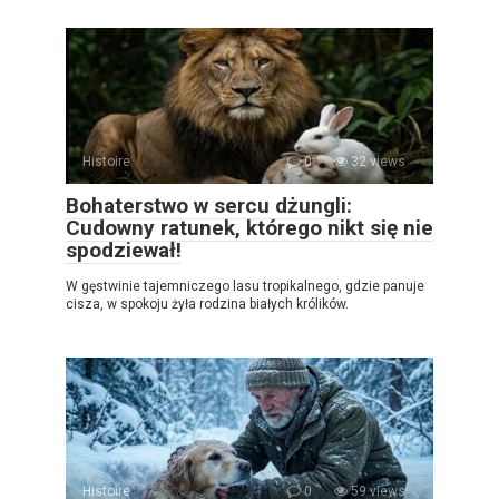
Histoire
0
32 views
Bohaterstwo w sercu dżungli:
Cudowny ratunek, którego nikt się nie
spodziewał!
W gęstwinie tajemniczego lasu tropikalnego, gdzie panuje
cisza, w spokoju żyła rodzina białych królików.
Histoire
0
59 views