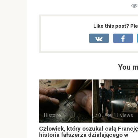
Like this post? Pl
You m
Histoire
0
11 views
Człowiek, który oszukał całą Francję
historia fałszerza działającego w