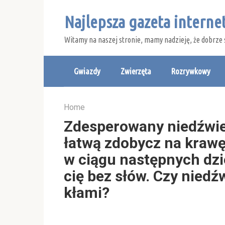
Skip
Najlepsza gazeta intern
to
content
Witamy na naszej stronie, mamy nadzieję, że dobrze 
Gwiazdy
Zwierzęta
Rozrywkowy
Home
Zdesperowany niedźwied
łatwą zdobycz na krawęd
w ciągu następnych dzi
cię bez słów. Czy niedź
kłami?