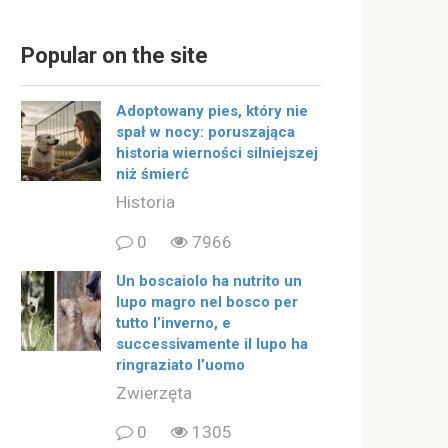
Popular on the site
Adoptowany pies, który nie
spał w nocy: poruszająca
historia wierności silniejszej
niż śmierć
Historia
0
7966
Un boscaiolo ha nutrito un
lupo magro nel bosco per
tutto l’inverno, e
successivamente il lupo ha
ringraziato l’uomo
Zwierzęta
0
1305