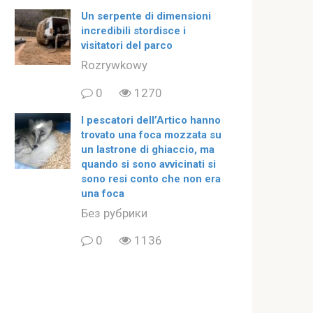
Un serpente di dimensioni
incredibili stordisce i
visitatori del parco
Rozrywkowy
0
1270
I pescatori dell’Artico hanno
trovato una foca mozzata su
un lastrone di ghiaccio, ma
quando si sono avvicinati si
sono resi conto che non era
una foca
Без рубрики
0
1136