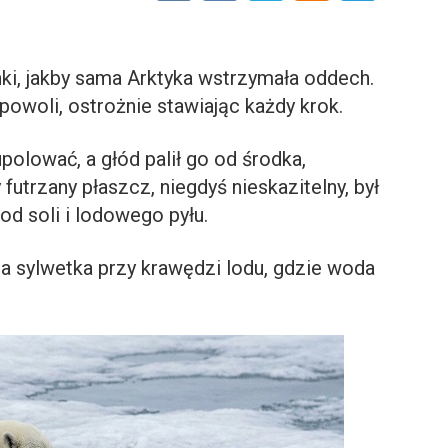
nki, jakby sama Arktyka wstrzymała oddech.
powoli, ostrożnie stawiając każdy krok.
upolować, a głód palił go od środka,
y futrzany płaszcz, niegdyś nieskazitelny, był
od soli i lodowego pyłu.
a sylwetka przy krawędzi lodu, gdzie woda