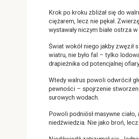
Krok po kroku zbliżał się do wal
ciężarem, lecz nie pękał. Zwierzę
wystawały niczym białe ostrza w 
Świat wokół niego jakby zwęził 
wiatru, nie było fal – tylko lodo
drapieżnika od potencjalnej ofiary
Wtedy walrus powoli odwrócił gł
pewności – spojrzenie stworzeni
surowych wodach.
Powoli podniósł masywne ciało, a
niedźwiedzia. Nie jako broń, lecz
Niedźwiedź zatrzymał się. Jedna