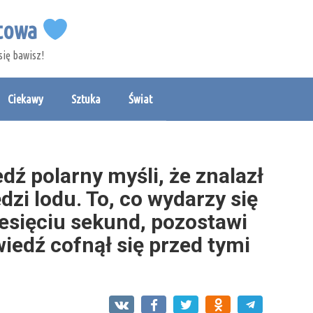
etowa
się bawisz!
Ciekawy
Sztuka
Świat
ź polarny myśli, że znalazł
zi lodu. To, co wydarzy się
esięciu sekund, pozostawi
wiedź cofnął się przed tymi