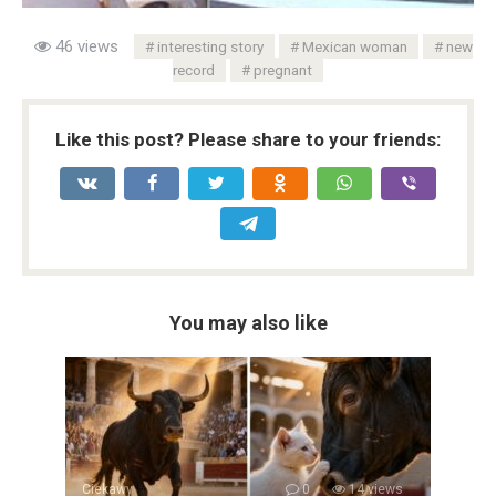
46 views
interesting story
Mexican woman
new
record
pregnant
Like this post? Please share to your friends:
You may also like
Ciekawy
0
14 views