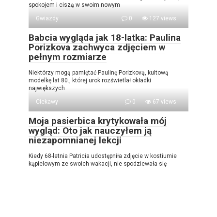
spokojem i ciszą w swoim nowym
Gwiazdy
0
127 views
Babcia wygląda jak 18-latka: Paulina
Porizkova zachwyca zdjęciem w
pełnym rozmiarze
Niektórzy mogą pamiętać Paulinę Porizkovą, kultową
modelkę lat 80., której urok rozświetlał okładki
największych
Ciekawy
0
67 views
Moja pasierbica krytykowała mój
wygląd: Oto jak nauczyłem ją
niezapomnianej lekcji
Kiedy 68-letnia Patricia udostępniła zdjęcie w kostiumie
kąpielowym ze swoich wakacji, nie spodziewała się