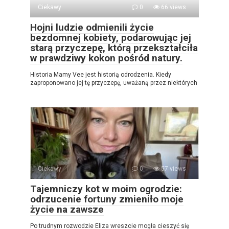
Ciekawy
0
66 views
Hojni ludzie odmienili życie
bezdomnej kobiety, podarowując jej
starą przyczepę, którą przekształciła
w prawdziwy kokon pośród natury.
Historia Mamy Vee jest historią odrodzenia. Kiedy
zaproponowano jej tę przyczepę, uważaną przez niektórych
Ciekawy
0
57 views
Tajemniczy kot w moim ogrodzie:
odrzucenie fortuny zmieniło moje
życie na zawsze
Po trudnym rozwodzie Eliza wreszcie mogła cieszyć się