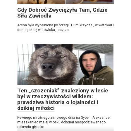
Gdy Dobroć Zwyciężyła Tam, Gdzie
Siła Zawiodła
Arena była wypełniona po brzegi. Tłum krzyczał, wiwatował i
domagał się widowiska, lecz za
Ciekawy
0
115 views
Ten „szczeniak” znaleziony w lesie
był w rzeczywistości wilkiem:
prawdziwa historia o lojalności i
dzikiej miłości
Pewnego mroźnego zimowego dnia na Syberii Aleksander,
mieszkaniec małej wioski, dokonał niespodziewanego
odkrycia głęboko