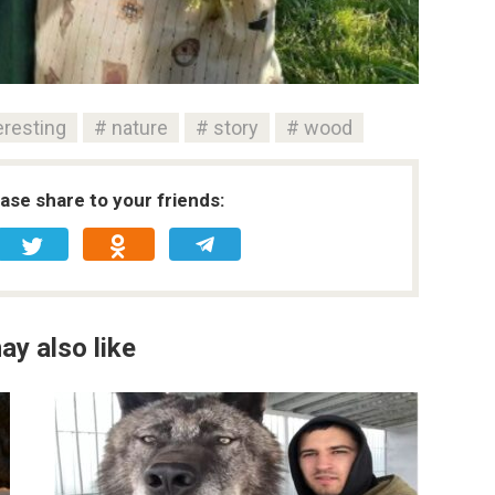
eresting
nature
story
wood
ease share to your friends:
ay also like