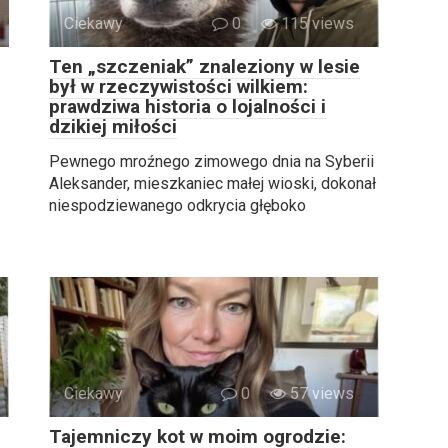
Ciekawy
0
115 views
Ten „szczeniak” znaleziony w lesie
był w rzeczywistości wilkiem:
prawdziwa historia o lojalności i
dzikiej miłości
Pewnego mroźnego zimowego dnia na Syberii
Aleksander, mieszkaniec małej wioski, dokonał
niespodziewanego odkrycia głęboko
Ciekawy
0
57 views
Tajemniczy kot w moim ogrodzie: