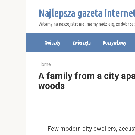
Skip
Najlepsza gazeta intern
to
content
Witamy na naszej stronie, mamy nadzieję, że dobrze 
Gwiazdy
Zwierzęta
Rozrywkowy
Home
A family from a city ap
woods
Few modern city dwellers, accus