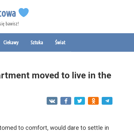
etowa
się bawisz!
Ciekawy
Sztuka
Świat
artment moved to live in the
tomed to comfort, would dare to settle in