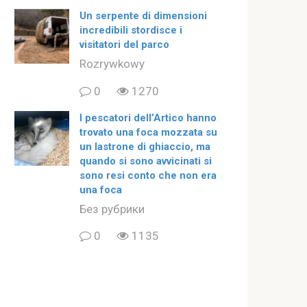
Un serpente di dimensioni
incredibili stordisce i
visitatori del parco
Rozrywkowy
0
1270
I pescatori dell’Artico hanno
trovato una foca mozzata su
un lastrone di ghiaccio, ma
quando si sono avvicinati si
sono resi conto che non era
una foca
Без рубрики
0
1135