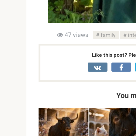
47 views
family
int
Like this post? Pl
You m