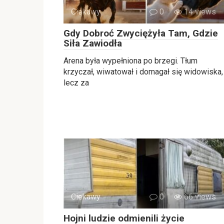
Ciekawy
0
14 views
Gdy Dobroć Zwyciężyła Tam, Gdzie
Siła Zawiodła
Arena była wypełniona po brzegi. Tłum
krzyczał, wiwatował i domagał się widowiska,
lecz za
Ciekawy
0
66 views
Hojni ludzie odmienili życie