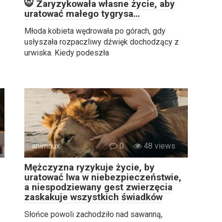
🐯 Zaryzykowała własne życie, aby
uratować małego tygrysa…
Młoda kobieta wędrowała po górach, gdy
usłyszała rozpaczliwy dźwięk dochodzący z
urwiska. Kiedy podeszła
animaux
0
48 views
Mężczyzna ryzykuje życie, by
uratować lwa w niebezpieczeństwie,
a niespodziewany gest zwierzęcia
zaskakuje wszystkich świadków
Słońce powoli zachodziło nad sawanną,