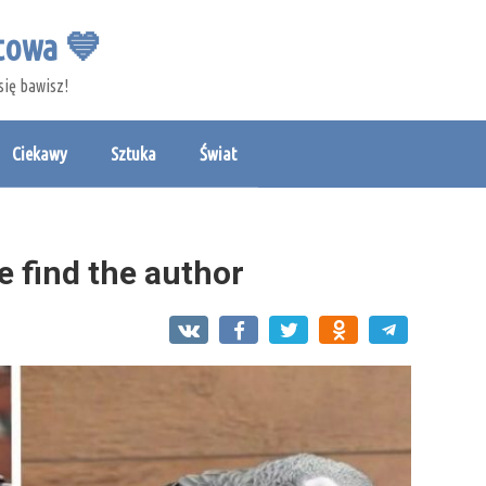
etowa 💙
się bawisz!
Ciekawy
Sztuka
Świat
e find the author