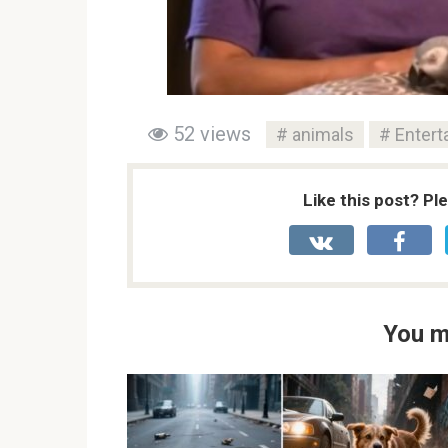
52 views
animals
Entert
Like this post? Pl
You m