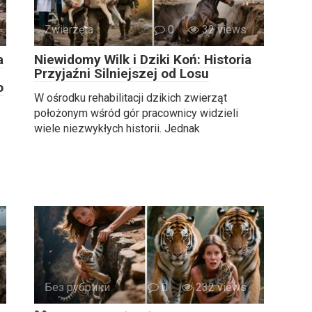
Zwierzęta
0
32 views
a
Niewidomy Wilk i Dziki Koń: Historia
Przyjaźni Silniejszej od Losu
o
W ośrodku rehabilitacji dzikich zwierząt
położonym wśród gór pracownicy widzieli
wiele niezwykłych historii. Jednak
Без рубрики
0
232 views