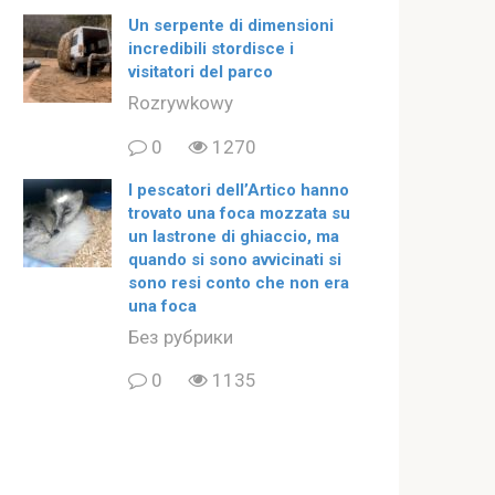
Un serpente di dimensioni
incredibili stordisce i
visitatori del parco
Rozrywkowy
0
1270
I pescatori dell’Artico hanno
trovato una foca mozzata su
un lastrone di ghiaccio, ma
quando si sono avvicinati si
sono resi conto che non era
una foca
Без рубрики
0
1135