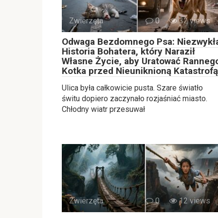
Zwierzęta
0
32 views
Odwaga Bezdomnego Psa: Niezwykł
Historia Bohatera, który Naraził
Własne Życie, aby Uratować Ranneg
Kotka przed Nieuniknioną Katastrofą
Ulica była całkowicie pusta. Szare światło
świtu dopiero zaczynało rozjaśniać miasto.
Chłodny wiatr przesuwał
Zwierzęta
0
12 views