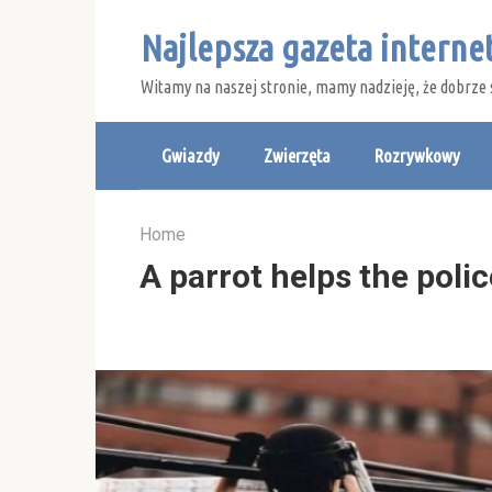
Skip
Najlepsza gazeta intern
to
content
Witamy na naszej stronie, mamy nadzieję, że dobrze 
Gwiazdy
Zwierzęta
Rozrywkowy
Home
A parrot helps the polic