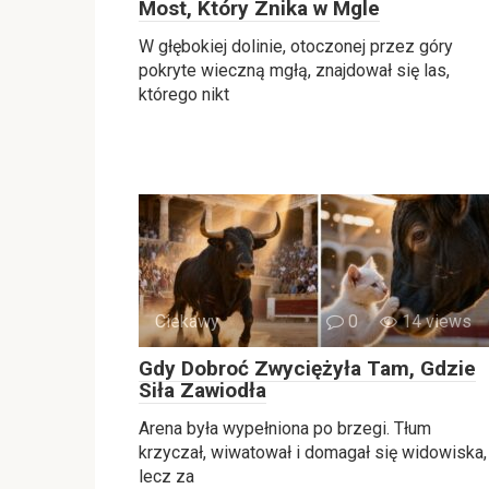
Most, Który Znika w Mgle
W głębokiej dolinie, otoczonej przez góry
pokryte wieczną mgłą, znajdował się las,
którego nikt
Ciekawy
0
14 views
Gdy Dobroć Zwyciężyła Tam, Gdzie
Siła Zawiodła
Arena była wypełniona po brzegi. Tłum
krzyczał, wiwatował i domagał się widowiska,
lecz za