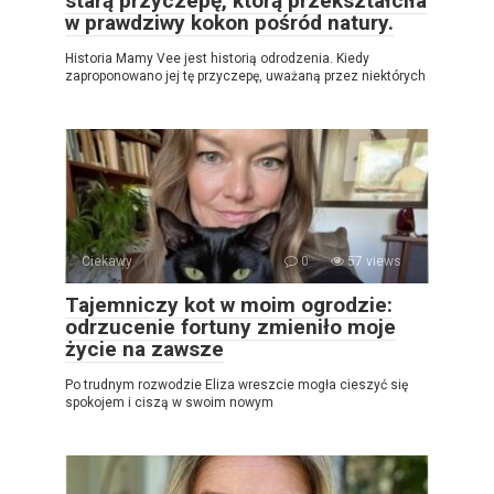
starą przyczepę, którą przekształciła
w prawdziwy kokon pośród natury.
Historia Mamy Vee jest historią odrodzenia. Kiedy
zaproponowano jej tę przyczepę, uważaną przez niektórych
Ciekawy
0
57 views
Tajemniczy kot w moim ogrodzie:
odrzucenie fortuny zmieniło moje
życie na zawsze
Po trudnym rozwodzie Eliza wreszcie mogła cieszyć się
spokojem i ciszą w swoim nowym