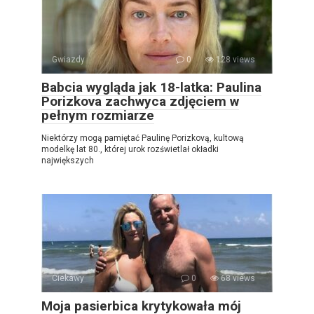
Gwiazdy
0
128 views
Babcia wygląda jak 18-latka: Paulina
Porizkova zachwyca zdjęciem w
pełnym rozmiarze
Niektórzy mogą pamiętać Paulinę Porizkovą, kultową
modelkę lat 80., której urok rozświetlał okładki
największych
Ciekawy
0
68 views
Moja pasierbica krytykowała mój