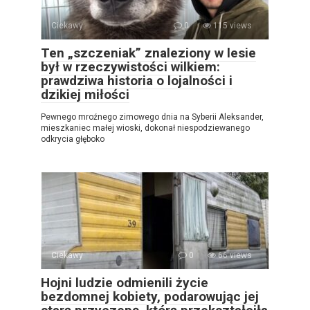
Ciekawy
0
115 views
Ten „szczeniak” znaleziony w lesie
był w rzeczywistości wilkiem:
prawdziwa historia o lojalności i
dzikiej miłości
Pewnego mroźnego zimowego dnia na Syberii Aleksander,
mieszkaniec małej wioski, dokonał niespodziewanego
odkrycia głęboko
Ciekawy
0
66 views
Hojni ludzie odmienili życie
bezdomnej kobiety, podarowując jej