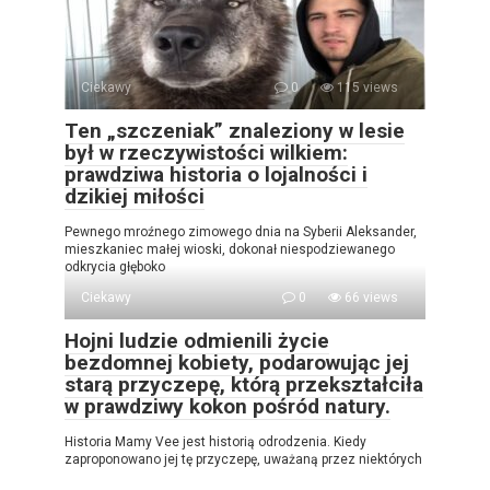
Ciekawy
0
115 views
Ten „szczeniak” znaleziony w lesie
był w rzeczywistości wilkiem:
prawdziwa historia o lojalności i
dzikiej miłości
Pewnego mroźnego zimowego dnia na Syberii Aleksander,
mieszkaniec małej wioski, dokonał niespodziewanego
odkrycia głęboko
Ciekawy
0
66 views
Hojni ludzie odmienili życie
bezdomnej kobiety, podarowując jej
starą przyczepę, którą przekształciła
w prawdziwy kokon pośród natury.
Historia Mamy Vee jest historią odrodzenia. Kiedy
zaproponowano jej tę przyczepę, uważaną przez niektórych