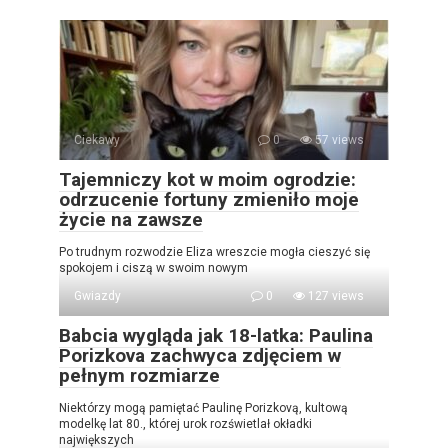
Ciekawy
0
57 views
Tajemniczy kot w moim ogrodzie:
odrzucenie fortuny zmieniło moje
życie na zawsze
Po trudnym rozwodzie Eliza wreszcie mogła cieszyć się
spokojem i ciszą w swoim nowym
Gwiazdy
0
127 views
Babcia wygląda jak 18-latka: Paulina
Porizkova zachwyca zdjęciem w
pełnym rozmiarze
Niektórzy mogą pamiętać Paulinę Porizkovą, kultową
modelkę lat 80., której urok rozświetlał okładki
największych