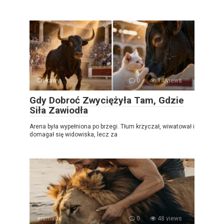
Ciekawy
0
14 views
Gdy Dobroć Zwyciężyła Tam, Gdzie
Siła Zawiodła
Arena była wypełniona po brzegi. Tłum krzyczał, wiwatował i
domagał się widowiska, lecz za
animaux
0
48 views