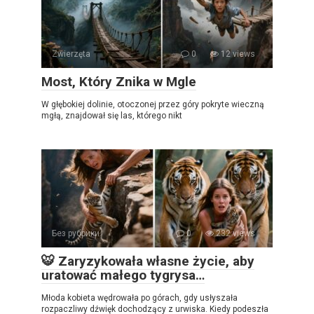
Zwierzęta
0
12 views
Most, Który Znika w Mgle
W głębokiej dolinie, otoczonej przez góry pokryte wieczną
mgłą, znajdował się las, którego nikt
Без рубрики
0
232 views
🐯 Zaryzykowała własne życie, aby
uratować małego tygrysa…
Młoda kobieta wędrowała po górach, gdy usłyszała
rozpaczliwy dźwięk dochodzący z urwiska. Kiedy podeszła