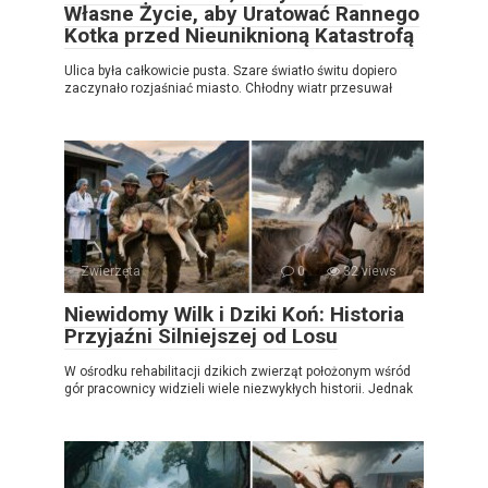
Własne Życie, aby Uratować Rannego
Kotka przed Nieuniknioną Katastrofą
Ulica była całkowicie pusta. Szare światło świtu dopiero
zaczynało rozjaśniać miasto. Chłodny wiatr przesuwał
Zwierzęta
0
32 views
Niewidomy Wilk i Dziki Koń: Historia
Przyjaźni Silniejszej od Losu
W ośrodku rehabilitacji dzikich zwierząt położonym wśród
gór pracownicy widzieli wiele niezwykłych historii. Jednak