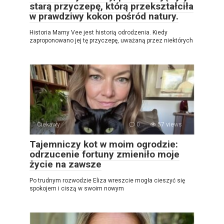
starą przyczepę, którą przekształciła
w prawdziwy kokon pośród natury.
Historia Mamy Vee jest historią odrodzenia. Kiedy
zaproponowano jej tę przyczepę, uważaną przez niektórych
Ciekawy
0
57 views
Tajemniczy kot w moim ogrodzie:
odrzucenie fortuny zmieniło moje
życie na zawsze
Po trudnym rozwodzie Eliza wreszcie mogła cieszyć się
spokojem i ciszą w swoim nowym