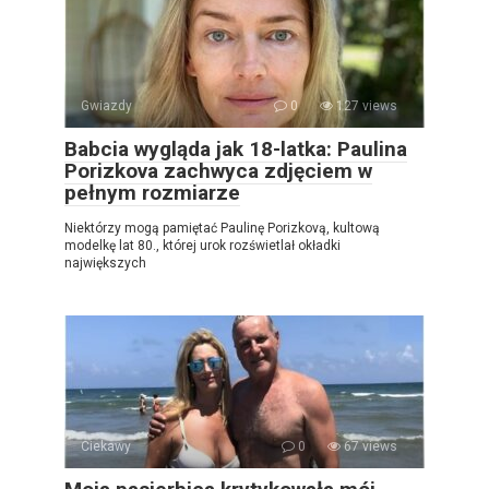
Gwiazdy
0
127 views
Babcia wygląda jak 18-latka: Paulina
Porizkova zachwyca zdjęciem w
pełnym rozmiarze
Niektórzy mogą pamiętać Paulinę Porizkovą, kultową
modelkę lat 80., której urok rozświetlał okładki
największych
Ciekawy
0
67 views