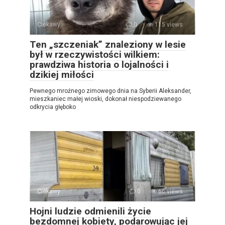
Ciekawy
0
115 views
Ten „szczeniak” znaleziony w lesie
był w rzeczywistości wilkiem:
prawdziwa historia o lojalności i
dzikiej miłości
Pewnego mroźnego zimowego dnia na Syberii Aleksander,
mieszkaniec małej wioski, dokonał niespodziewanego
odkrycia głęboko
Ciekawy
0
66 views
Hojni ludzie odmienili życie
bezdomnej kobiety, podarowując jej