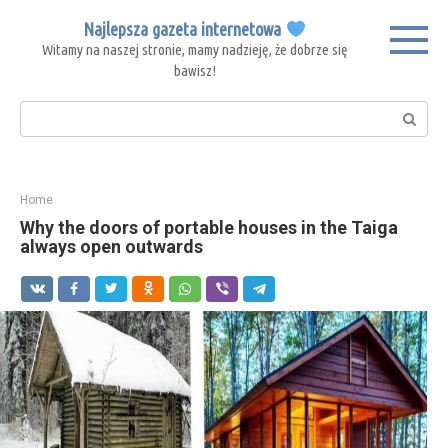
Skip
Najlepsza gazeta internetowa
to
Witamy na naszej stronie, mamy nadzieję, że dobrze się
content
bawisz!
Search:
Home
Why the doors of portable houses in the Taiga
always open outwards