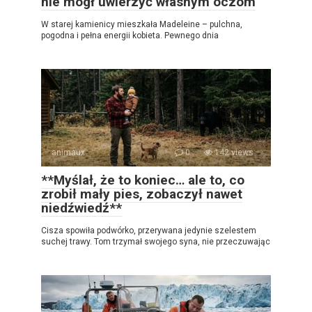
nie mógł uwierzyć własnym oczom
W starej kamienicy mieszkała Madeleine – pulchna,
pogodna i pełna energii kobieta. Pewnego dnia
animaux
0
142 views
**Myślał, że to koniec… ale to, co
zrobił mały pies, zobaczył nawet
niedźwiedź**
Cisza spowiła podwórko, przerywana jedynie szelestem
suchej trawy. Tom trzymał swojego syna, nie przeczuwając