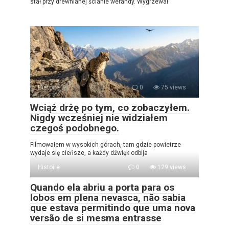
stał przy drewnianej ścianie werandy. Wygrzewał
Histoire
0
75 views
Wciąż drżę po tym, co zobaczyłem.
Nigdy wcześniej nie widziałem
czegoś podobnego.
Filmowałem w wysokich górach, tam gdzie powietrze
wydaje się cieńsze, a każdy dźwięk odbija
Histoire
0
129 views
Quando ela abriu a porta para os
lobos em plena nevasca, não sabia
que estava permitindo que uma nova
versão de si mesma entrasse