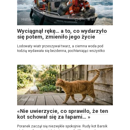
Histoire
0
55 views
Wyciągnął rękę… a to, co wydarzyło
się potem, zmieniło jego życie
Lodowaty wiatr przeszywał twarz, a ciemna woda pod
łodzią wydawała się bezdenna, pochłaniając wszystko
Historia
0
87 views
«Nie uwierzycie, co sprawiło, że ten
kot schował się za łapami… »
Poranek zaczął się niezwykle spokojnie. Rudy kot Barsik