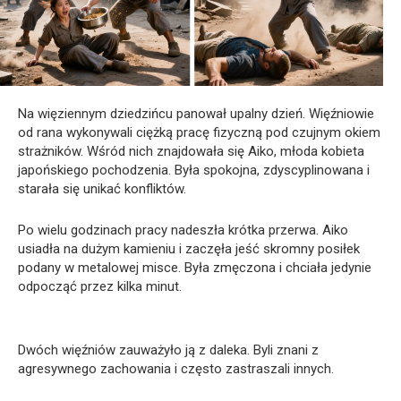
Na więziennym dziedzińcu panował upalny dzień. Więźniowie
od rana wykonywali ciężką pracę fizyczną pod czujnym okiem
strażników. Wśród nich znajdowała się Aiko, młoda kobieta
japońskiego pochodzenia. Była spokojna, zdyscyplinowana i
starała się unikać konfliktów.
Po wielu godzinach pracy nadeszła krótka przerwa. Aiko
usiadła na dużym kamieniu i zaczęła jeść skromny posiłek
podany w metalowej misce. Była zmęczona i chciała jedynie
odpocząć przez kilka minut.
Dwóch więźniów zauważyło ją z daleka. Byli znani z
agresywnego zachowania i często zastraszali innych.