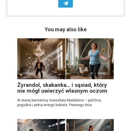
You may also like
Historia
0
6 views
Żyrandol, skakanka… i sąsiad, który
nie mógł uwierzyć własnym oczom
W starej kamienicy mieszkała Madeleine – pulchna,
pogodna i pełna energii kobieta. Pewnego dnia