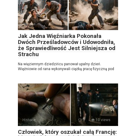
Historia
0
12 views
Jak Jedna Więźniarka Pokonała
Dwóch Prześladowców i Udowodniła,
że Sprawiedliwość Jest Silniejsza od
Strachu
Na więziennym dziedzińcu panował upalny dzień.
Więźniowie od rana wykonywali ciężką pracę fizyczną pod
Histoire
0
10 views
Człowiek, który oszukał całą Francję: