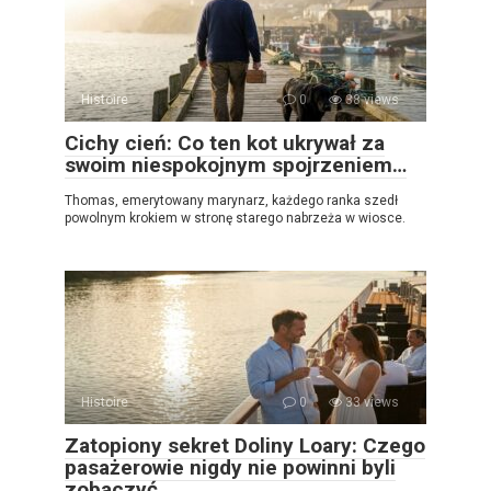
Histoire
0
38 views
Cichy cień: Co ten kot ukrywał za
swoim niespokojnym spojrzeniem…
Thomas, emerytowany marynarz, każdego ranka szedł
powolnym krokiem w stronę starego nabrzeża w wiosce.
Histoire
0
33 views
Zatopiony sekret Doliny Loary: Czego
pasażerowie nigdy nie powinni byli
zobaczyć