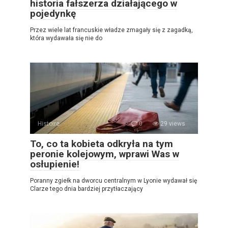
historia fałszerza działającego w
pojedynkę
Przez wiele lat francuskie władze zmagały się z zagadką,
która wydawała się nie do
Histoire
0
29 views
To, co ta kobieta odkryła na tym
peronie kolejowym, wprawi Was w
osłupienie!
Poranny zgiełk na dworcu centralnym w Lyonie wydawał się
Clarze tego dnia bardziej przytłaczający