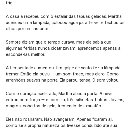
frio.
A casa a recebeu com o estalar das tábuas geladas. Martha
acendeu uma lâmpada, colocou água para ferver e fechou os
olhos por um instante.
Sempre diziam que o tempo curava, mas ela sabia que
algumas feridas nunca cicatrizavam: aprendemos apenas a
escondê-las melhor.
A tempestade aumentou. Um golpe de vento fez a lâmpada
tremer. Então ela ouviu — um som fraco, mas claro. Como
arranhões suaves na porta. Ela parou, tensa. O som voltou.
Com o coração acelerado, Martha abriu a porta. A neve
entrou com força — e com ela, três silhuetas. Lobos. Jovens,
magros, cobertos de gelo, tremendo de exaustão.
Eles não rosnaram. Não avançaram. Apenas ficaram ali,
como se a própria natureza os tivesse conduzido até sua