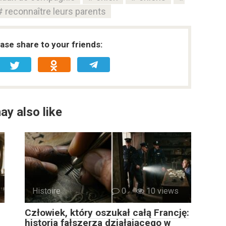
reconnaître leurs parents
ease share to your friends:
ay also like
Histoire
0
10 views
Człowiek, który oszukał całą Francję:
historia fałszerza działającego w