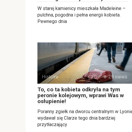
W starej kamienicy mieszkała Madeleine –
pulchna, pogodna i pełna energii kobieta.
Pewnego dnia
Histoire
0
29 views
To, co ta kobieta odkryła na tym
peronie kolejowym, wprawi Was w
osłupienie!
Poranny zgiełk na dworcu centralnym w Lyoni
wydawał się Clarze tego dnia bardziej
przytłaczający