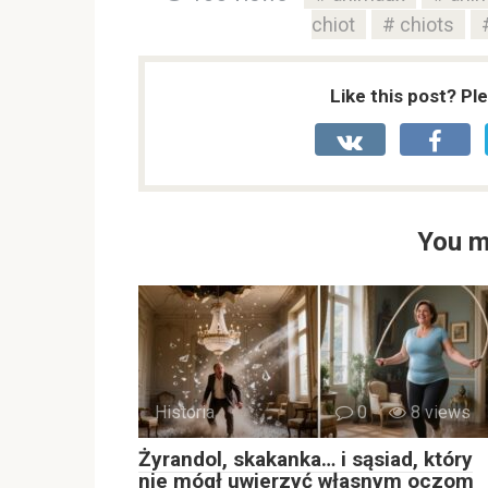
chiot
chiots
Like this post? Pl
You m
Historia
0
8 views
Żyrandol, skakanka… i sąsiad, który
nie mógł uwierzyć własnym oczom