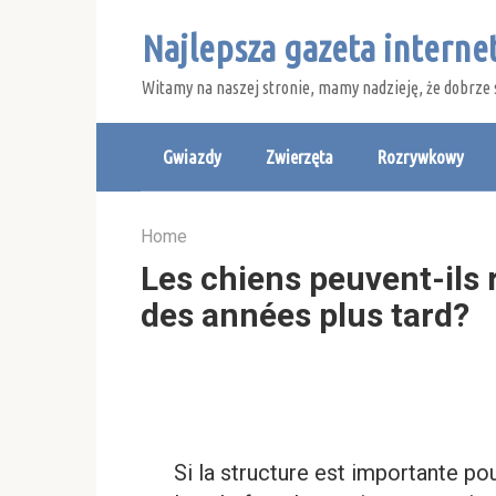
Skip
Najlepsza gazeta intern
to
content
Witamy na naszej stronie, mamy nadzieję, że dobrze 
Gwiazdy
Zwierzęta
Rozrywkowy
Home
Les chiens peuvent-ils 
des années plus tard?
Si la structure est importante po