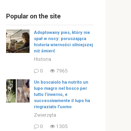
Popular on the site
Adoptowany pies, który nie
spał w nocy: poruszająca
historia wierności silniejszej
niż śmierć
Historia
0
7965
Un boscaiolo ha nutrito un
lupo magro nel bosco per
tutto l’inverno, e
successivamente il lupo ha
ringraziato l’uomo
Zwierzęta
0
1305