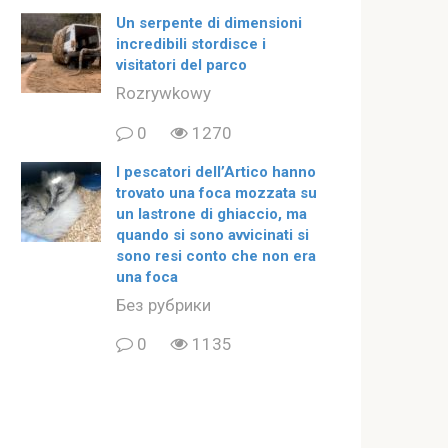
Un serpente di dimensioni
incredibili stordisce i
visitatori del parco
Rozrywkowy
0
1270
I pescatori dell’Artico hanno
trovato una foca mozzata su
un lastrone di ghiaccio, ma
quando si sono avvicinati si
sono resi conto che non era
una foca
Без рубрики
0
1135