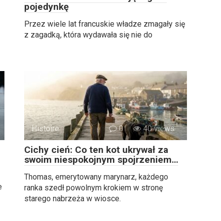
pojedynkę
Przez wiele lat francuskie władze zmagały się
z zagadką, która wydawała się nie do
Histoire
0
40 views
Cichy cień: Co ten kot ukrywał za
swoim niespokojnym spojrzeniem…
Thomas, emerytowany marynarz, każdego
e
ranka szedł powolnym krokiem w stronę
starego nabrzeża w wiosce.