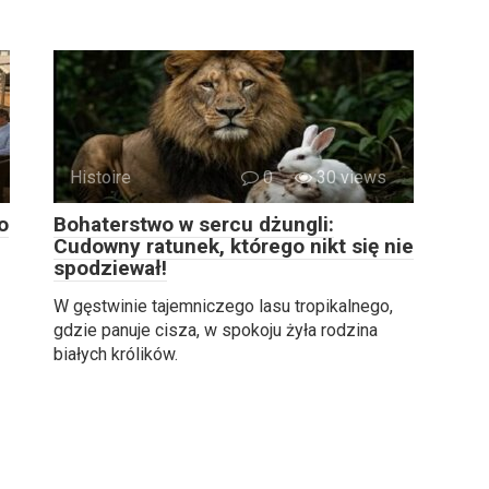
Histoire
0
30 views
o
Bohaterstwo w sercu dżungli:
Cudowny ratunek, którego nikt się nie
spodziewał!
W gęstwinie tajemniczego lasu tropikalnego,
gdzie panuje cisza, w spokoju żyła rodzina
białych królików.