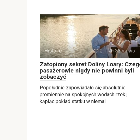
Histoire
0
33 views
Zatopiony sekret Doliny Loary: Czeg
pasażerowie nigdy nie powinni byli
zobaczyć
Popołudnie zapowiadało się absolutnie
promiennie na spokojnych wodach rzeki,
kąpiąc pokład statku w niemal