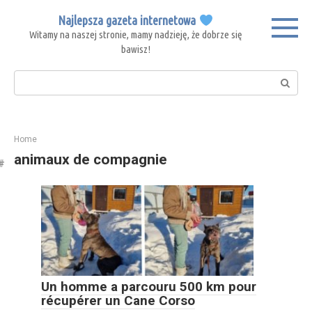
Skip
Najlepsza gazeta internetowa
to
Witamy na naszej stronie, mamy nadzieję, że dobrze się
content
bawisz!
Search:
Home
animaux de compagnie
Un homme a parcouru 500 km pour
récupérer un Cane Corso