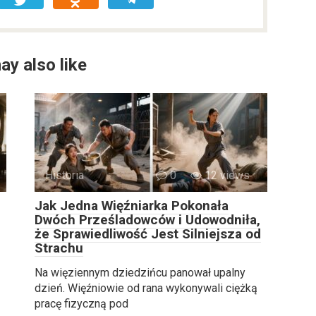
ay also like
Historia
0
12 views
Jak Jedna Więźniarka Pokonała
Dwóch Prześladowców i Udowodniła,
że Sprawiedliwość Jest Silniejsza od
Strachu
Na więziennym dziedzińcu panował upalny
dzień. Więźniowie od rana wykonywali ciężką
pracę fizyczną pod