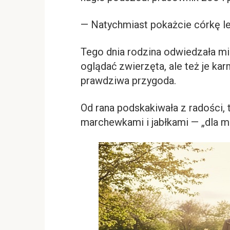
— Natychmiast pokażcie córkę l
Tego dnia rodzina odwiedzała min
oglądać zwierzęta, ale też je karm
prawdziwa przygoda.
Od rana podskakiwała z radości,
marchewkami i jabłkami — „dla m