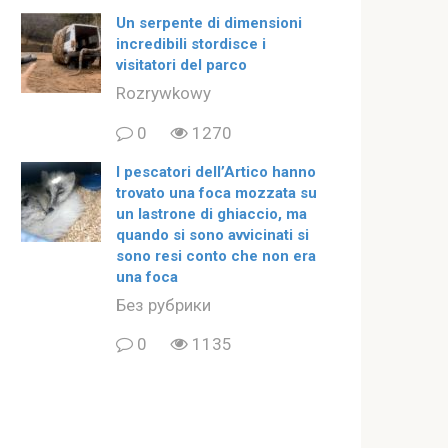
Un serpente di dimensioni
incredibili stordisce i
visitatori del parco
Rozrywkowy
0
1270
I pescatori dell’Artico hanno
trovato una foca mozzata su
un lastrone di ghiaccio, ma
quando si sono avvicinati si
sono resi conto che non era
una foca
Без рубрики
0
1135