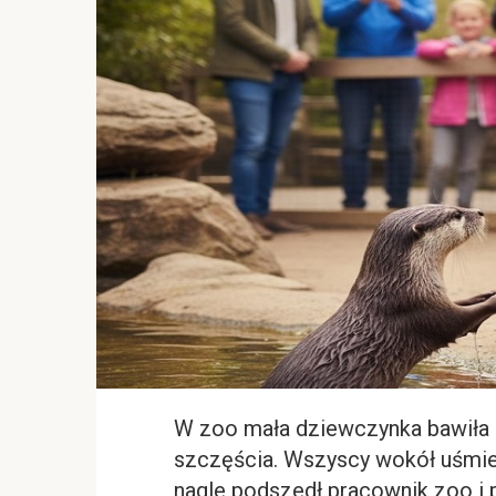
W zoo mała dziewczynka bawiła si
szczęścia. Wszyscy wokół uśmiec
nagle podszedł pracownik zoo i