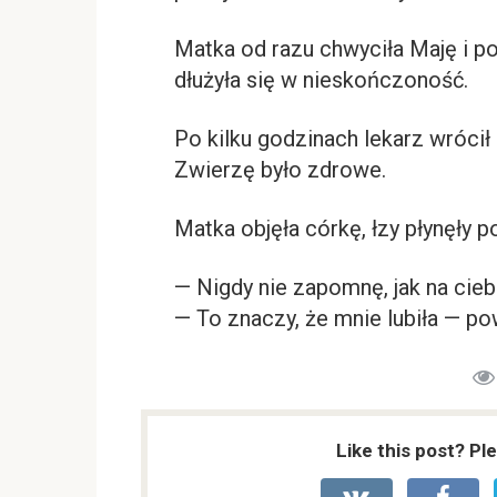
Matka od razu chwyciła Maję i p
dłużyła się w nieskończoność.
Po kilku godzinach lekarz wróci
Zwierzę było zdrowe.
Matka objęła córkę, łzy płynęły po
— Nigdy nie zapomnę, jak na ciebi
— To znaczy, że mnie lubiła — p
Like this post? Pl