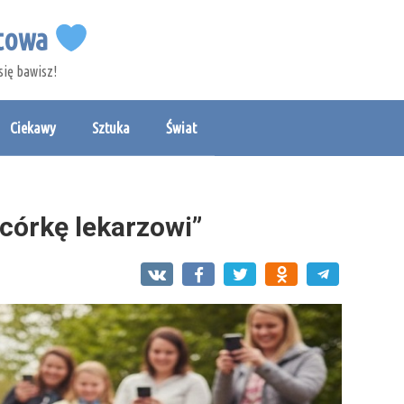
etowa
się bawisz!
Ciekawy
Sztuka
Świat
córkę lekarzowi”