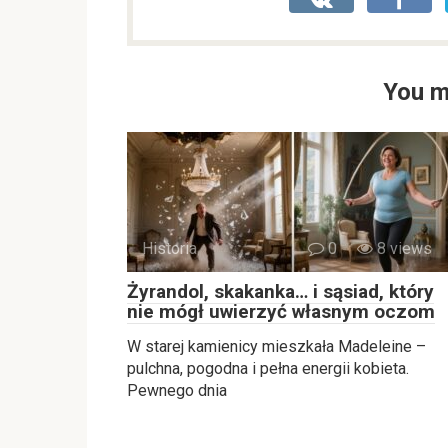
You m
Historia
0
8 views
Żyrandol, skakanka… i sąsiad, który
nie mógł uwierzyć własnym oczom
W starej kamienicy mieszkała Madeleine –
pulchna, pogodna i pełna energii kobieta.
Pewnego dnia