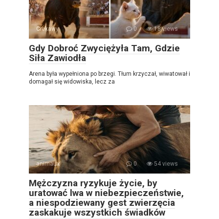
Ciekawy
0
18 views
Gdy Dobroć Zwyciężyła Tam, Gdzie
Siła Zawiodła
Arena była wypełniona po brzegi. Tłum krzyczał, wiwatował i
domagał się widowiska, lecz za
animaux
0
54 views
Mężczyzna ryzykuje życie, by
uratować lwa w niebezpieczeństwie,
a niespodziewany gest zwierzęcia
zaskakuje wszystkich świadków