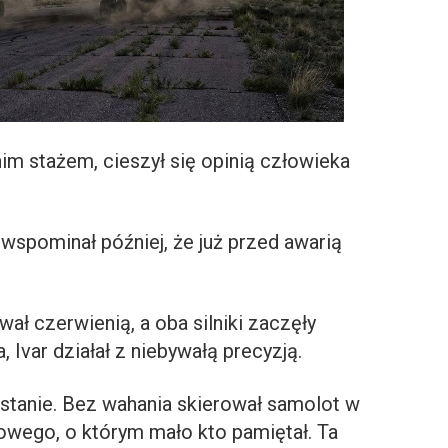
nim stażem, cieszył się opinią człowieka
 wspominał później, że już przed awarią
ał czerwienią, a oba silniki zaczęły
Ivar działał z niebywałą precyzją.
 stanie. Bez wahania skierował samolot w
owego, o którym mało kto pamiętał. Ta