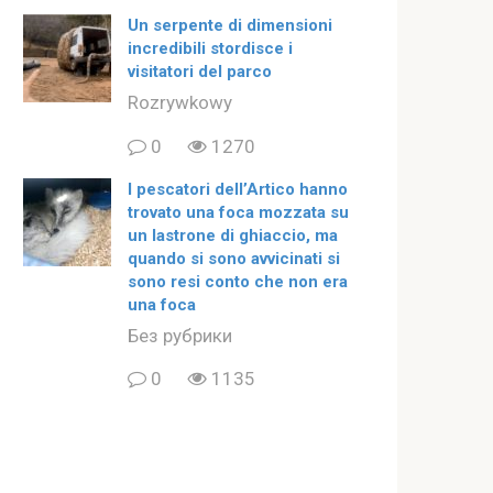
Un serpente di dimensioni
incredibili stordisce i
visitatori del parco
Rozrywkowy
0
1270
I pescatori dell’Artico hanno
trovato una foca mozzata su
un lastrone di ghiaccio, ma
quando si sono avvicinati si
sono resi conto che non era
una foca
Без рубрики
0
1135