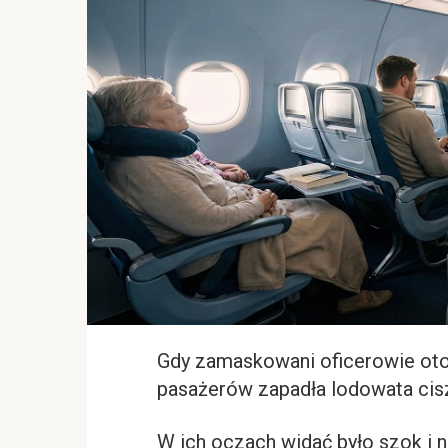
Gdy zamaskowani oficerowie otoc
pasażerów zapadła lodowata cis
W ich oczach widać było szok i 