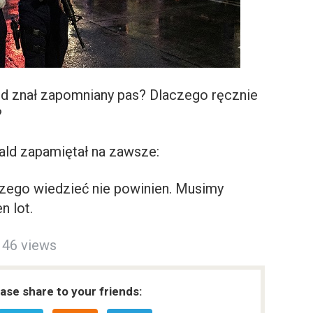
ąd znał zapomniany pas? Dlaczego ręcznie
?
ald zapamiętał na zawsze:
czego wiedzieć nie powinien. Musimy
n lot.
46 views
ease share to your friends: