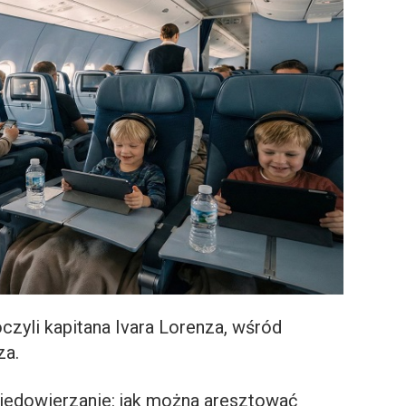
zyli kapitana Ivara Lorenza, wśród
za.
niedowierzanie: jak można aresztować