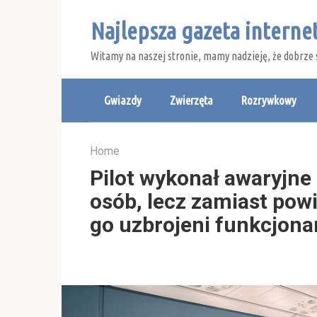
Skip
Najlepsza gazeta intern
to
content
Witamy na naszej stronie, mamy nadzieję, że dobrze 
Gwiazdy
Zwierzęta
Rozrywkowy
Home
Pilot wykonał awaryjne 
osób, lecz zamiast powi
go uzbrojeni funkcjonar