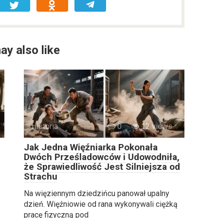
ay also like
Historia
0
12 views
Jak Jedna Więźniarka Pokonała
Dwóch Prześladowców i Udowodniła,
że Sprawiedliwość Jest Silniejsza od
Strachu
Na więziennym dziedzińcu panował upalny
dzień. Więźniowie od rana wykonywali ciężką
pracę fizyczną pod