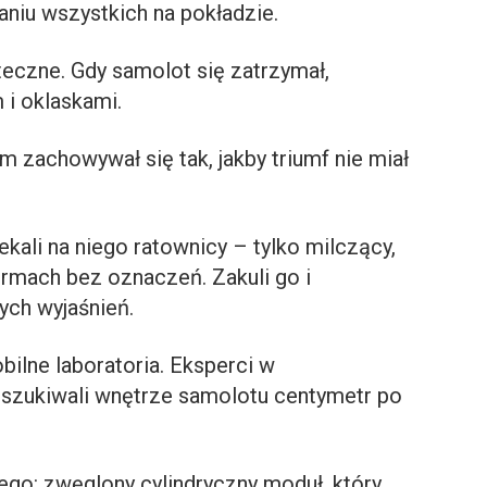
niu wszystkich na pokładzie.
teczne. Gdy samolot się zatrzymał,
i oklaskami.
m zachowywał się tak, jakby triumf nie miał
ekali na niego ratownicy – tylko milczący,
ormach bez oznaczeń. Zakuli go i
ych wyjaśnień.
ilne laboratoria. Eksperci w
szukiwali wnętrze samolotu centymetr po
ego: zwęglony cylindryczny moduł, który