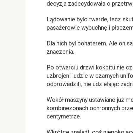
decyzja zadecydowała o przetrwa
Lądowanie było twarde, lecz sku
pasażerowie wybuchnęli płaczem 
Dla nich był bohaterem. Ale on sa
znaczenia.
Po otwarciu drzwi kokpitu nie cz
uzbrojeni ludzie w czarnych unif
odprowadzili, nie udzielając żadn
Wokół maszyny ustawiano już mob
kombinezonach ochronnych prze
centymetrze.
Wkrótce znaleźli coś niepokojąc