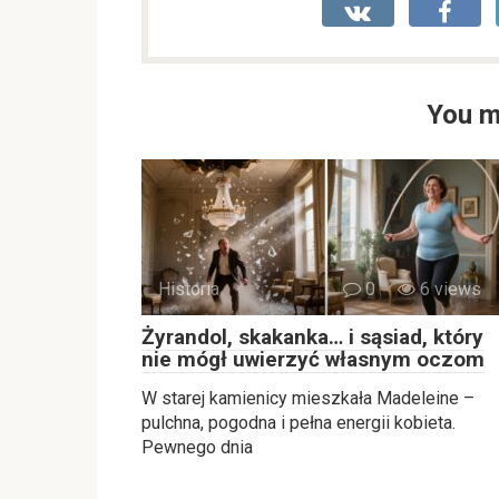
You m
Historia
0
6 views
Żyrandol, skakanka… i sąsiad, który
nie mógł uwierzyć własnym oczom
W starej kamienicy mieszkała Madeleine –
pulchna, pogodna i pełna energii kobieta.
Pewnego dnia