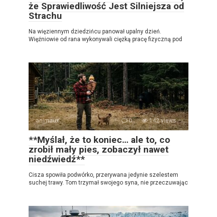
że Sprawiedliwość Jest Silniejsza od
Strachu
Na więziennym dziedzińcu panował upalny dzień.
Więźniowie od rana wykonywali ciężką pracę fizyczną pod
animaux
0
142 views
**Myślał, że to koniec… ale to, co
zrobił mały pies, zobaczył nawet
niedźwiedź**
Cisza spowiła podwórko, przerywana jedynie szelestem
suchej trawy. Tom trzymał swojego syna, nie przeczuwając