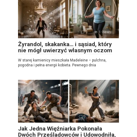
Historia
0
8 views
Żyrandol, skakanka… i sąsiad, który
nie mógł uwierzyć własnym oczom
W starej kamienicy mieszkała Madeleine – pulchna,
pogodna i pełna energii kobieta. Pewnego dnia
Historia
0
12 views
Jak Jedna Więźniarka Pokonała
Dwóch Prześladowców i Udowodniła,