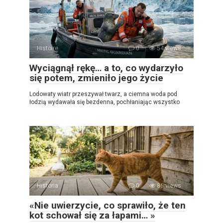
Histoire
0
54 views
Wyciągnął rękę… a to, co wydarzyło
się potem, zmieniło jego życie
Lodowaty wiatr przeszywał twarz, a ciemna woda pod
łodzią wydawała się bezdenna, pochłaniając wszystko
Historia
0
86 views
«Nie uwierzycie, co sprawiło, że ten
kot schował się za łapami… »