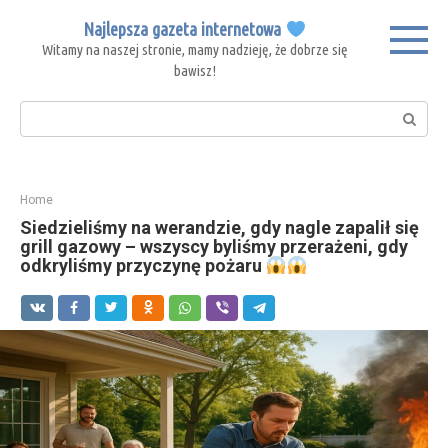
Skip
Najlepsza gazeta internetowa
to
Witamy na naszej stronie, mamy nadzieję, że dobrze się
content
bawisz!
Search:
Home
Siedzieliśmy na werandzie, gdy nagle zapalił się
grill gazowy – wszyscy byliśmy przerażeni, gdy
odkryliśmy przyczynę pożaru