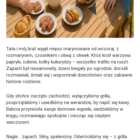
Tata i mój brat wyjęli mięso marynowane od wczoraj: z
rozmarynem, czosnkiem i oliwą z oliwek. Ktoś kroił warzywa:
papryki, cukinie, kolby kukurydzy – wszystko trafiło na ruszt.
Zapach był niesamowity, dzieci biegały po ogrodzie, dorośli
rozmawiali, śmiali się i wspominali dzieciństwo oraz zabawne
historie rodzinne.
Gdy słońce zaczęło zachodzić, wyłączyliśmy grilla,
posprzątaliśmy i usiedliśmy na werandzie, by napić się kawy.
Babcia przyniosła swoje domowe wypieki, siedzieliśmy w
kręgu, rozmawiając spokojnie i ciesząc się ciepłym
wieczorem.
Nagle… zapach. Silny, spalenizny. Odwróciliśmy się – z grilla