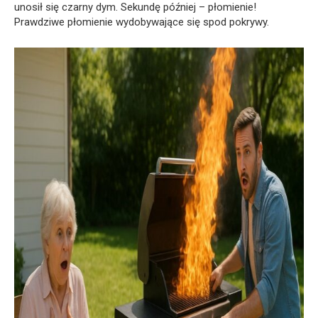
unosił się czarny dym. Sekundę później – płomienie!
Prawdziwe płomienie wydobywające się spod pokrywy.