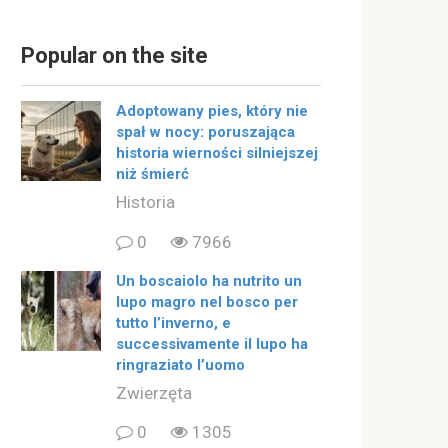
Popular on the site
Adoptowany pies, który nie
spał w nocy: poruszająca
historia wierności silniejszej
niż śmierć
Historia
0
7966
Un boscaiolo ha nutrito un
lupo magro nel bosco per
tutto l’inverno, e
successivamente il lupo ha
ringraziato l’uomo
Zwierzęta
0
1305