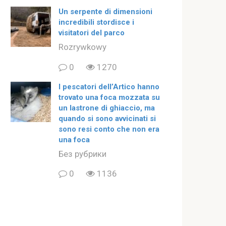
Un serpente di dimensioni
incredibili stordisce i
visitatori del parco
Rozrywkowy
0
1270
I pescatori dell’Artico hanno
trovato una foca mozzata su
un lastrone di ghiaccio, ma
quando si sono avvicinati si
sono resi conto che non era
una foca
Без рубрики
0
1136