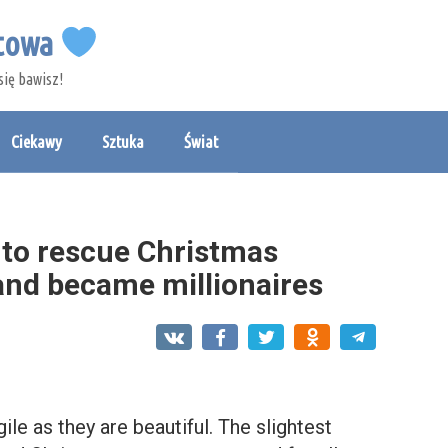
etowa
się bawisz!
Ciekawy
Sztuka
Świat
 to rescue Christmas
and became millionaires
le as they are beautiful. The slightest