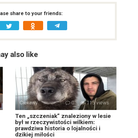
ease share to your friends:
ay also like
Ciekawy
0
115 views
Ten „szczeniak” znaleziony w lesie
był w rzeczywistości wilkiem:
prawdziwa historia o lojalności i
dzikiej miłości