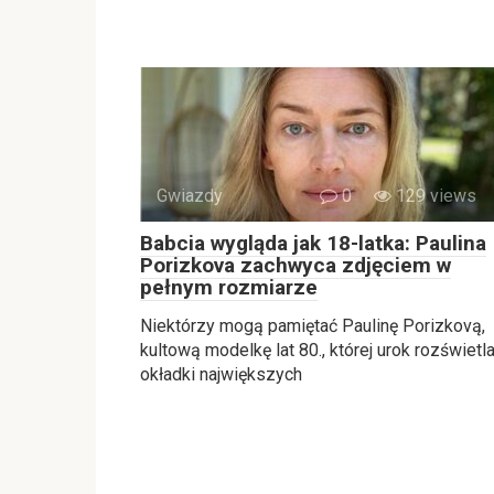
Gwiazdy
0
129 views
Babcia wygląda jak 18-latka: Paulina
Porizkova zachwyca zdjęciem w
pełnym rozmiarze
Niektórzy mogą pamiętać Paulinę Porizkovą,
kultową modelkę lat 80., której urok rozświetla
okładki największych