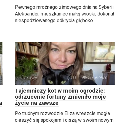
Pewnego mroźnego zimowego dnia na Syberii
Aleksander, mieszkaniec małej wioski, dokonał
niespodziewanego odkrycia głęboko
Ciekawy
0
57 views
Tajemniczy kot w moim ogrodzie:
odrzucenie fortuny zmieniło moje
a
życie na zawsze
Po trudnym rozwodzie Eliza wreszcie mogła
cieszyć się spokojem i ciszą w swoim nowym