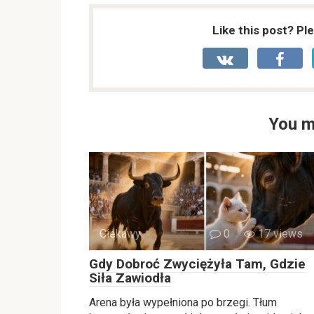
Like this post? Pl
You m
Ciekawy
0
17 views
Gdy Dobroć Zwyciężyła Tam, Gdzie
Siła Zawiodła
Arena była wypełniona po brzegi. Tłum