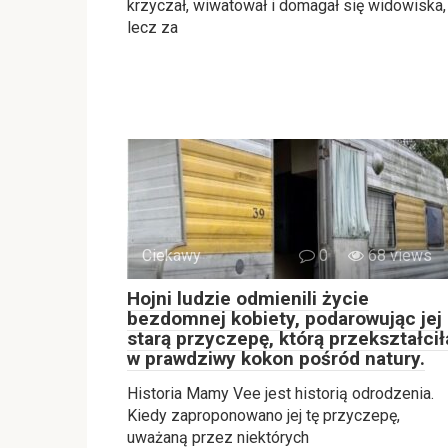
krzyczał, wiwatował i domagał się widowiska,
lecz za
Ciekawy
0
68 views
Hojni ludzie odmienili życie
bezdomnej kobiety, podarowując jej
starą przyczepę, którą przekształcił
w prawdziwy kokon pośród natury.
Historia Mamy Vee jest historią odrodzenia.
Kiedy zaproponowano jej tę przyczepę,
uważaną przez niektórych