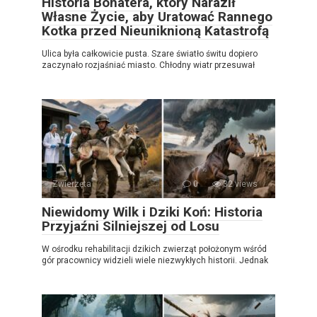
Historia Bohatera, który Naraził
Własne Życie, aby Uratować Rannego
Kotka przed Nieuniknioną Katastrofą
Ulica była całkowicie pusta. Szare światło świtu dopiero
zaczynało rozjaśniać miasto. Chłodny wiatr przesuwał
Zwierzęta
0
32 views
Niewidomy Wilk i Dziki Koń: Historia
Przyjaźni Silniejszej od Losu
W ośrodku rehabilitacji dzikich zwierząt położonym wśród
gór pracownicy widzieli wiele niezwykłych historii. Jednak