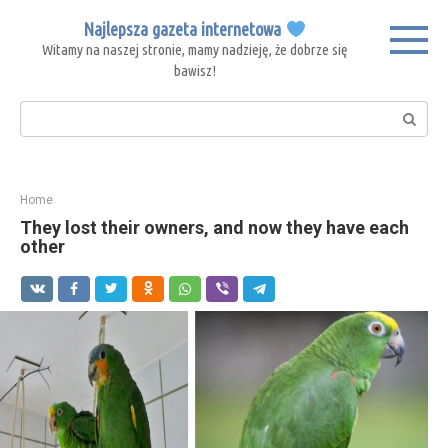
Skip
Najlepsza gazeta internetowa
to
Witamy na naszej stronie, mamy nadzieję, że dobrze się
content
bawisz!
Search:
Home
They lost their owners, and now they have each
other