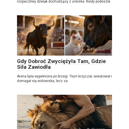
rozpaczliwy dźwięk dochodzący z urwiska. Kiedy podeszła
Ciekawy
0
14 views
Gdy Dobroć Zwyciężyła Tam, Gdzie
Siła Zawiodła
Arena była wypełniona po brzegi. Tłum krzyczał, wiwatował i
domagał się widowiska, lecz za