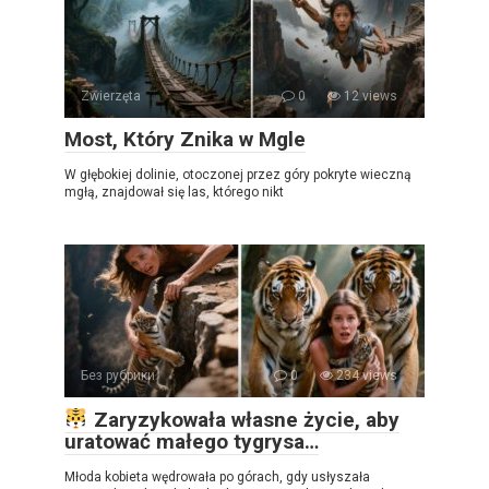
Zwierzęta
0
12 views
Most, Który Znika w Mgle
W głębokiej dolinie, otoczonej przez góry pokryte wieczną
mgłą, znajdował się las, którego nikt
Без рубрики
0
234 views
Zaryzykowała własne życie, aby
uratować małego tygrysa…
Młoda kobieta wędrowała po górach, gdy usłyszała