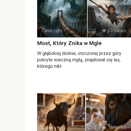
Zwierzęta
0
13 views
Most, Który Znika w Mgle
W głębokiej dolinie, otoczonej przez góry
pokryte wieczną mgłą, znajdował się las,
którego nikt
Ciekawy
0
14 views