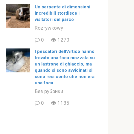
Un serpente di dimensioni
incredibili stordisce i
visitatori del parco
Rozrywkowy
0
1270
I pescatori dell’Artico hanno
trovato una foca mozzata su
un lastrone di ghiaccio, ma
quando si sono avvicinati si
sono resi conto che non era
una foca
Без рубрики
0
1135