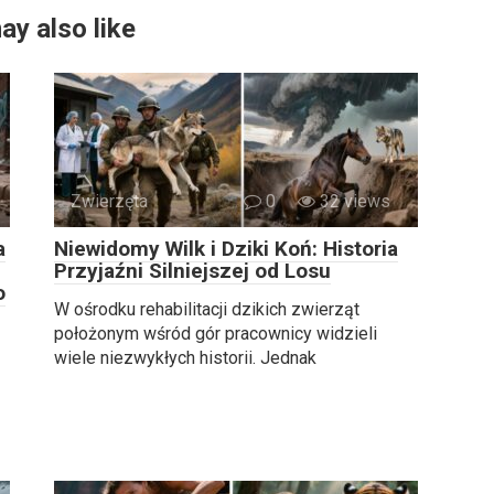
ay also like
Zwierzęta
0
32 views
a
Niewidomy Wilk i Dziki Koń: Historia
Przyjaźni Silniejszej od Losu
o
W ośrodku rehabilitacji dzikich zwierząt
położonym wśród gór pracownicy widzieli
wiele niezwykłych historii. Jednak