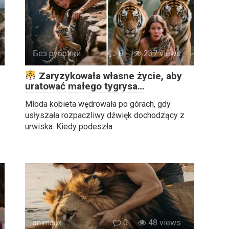
Без рубрики
0
237 views
Zaryzykowała własne życie, aby
uratować małego tygrysa…
Młoda kobieta wędrowała po górach, gdy
usłyszała rozpaczliwy dźwięk dochodzący z
urwiska. Kiedy podeszła
animaux
0
48 views