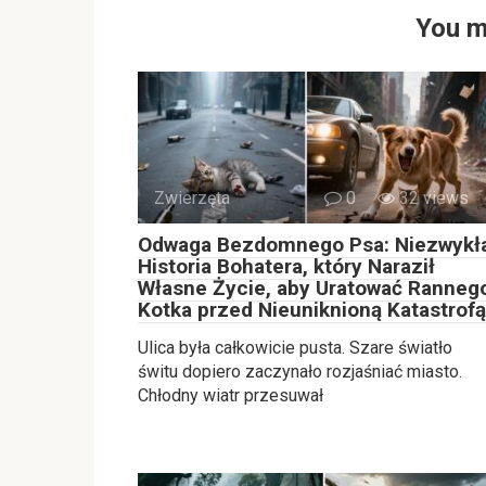
You m
Zwierzęta
0
32 views
Odwaga Bezdomnego Psa: Niezwykł
Historia Bohatera, który Naraził
Własne Życie, aby Uratować Ranneg
Kotka przed Nieuniknioną Katastrofą
Ulica była całkowicie pusta. Szare światło
świtu dopiero zaczynało rozjaśniać miasto.
Chłodny wiatr przesuwał