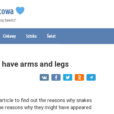
etowa
się bawisz!
Ciekawy
Sztuka
Świat
t have arms and legs
rticle to find out the reasons why snakes
the reasons why they might have appeared