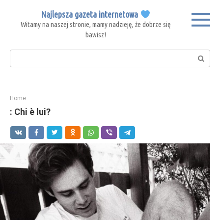
Skip
Najlepsza gazeta internetowa
to
Witamy na naszej stronie, mamy nadzieję, że dobrze się
content
bawisz!
Search:
Home
: Chi è lui?