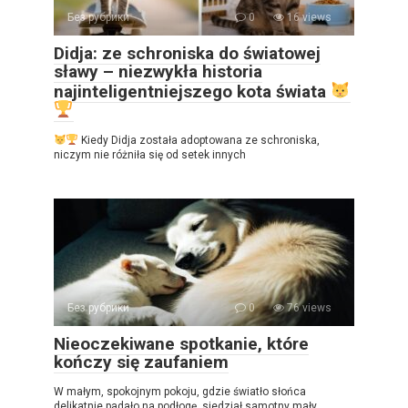
Без рубрики
0
16 views
Didja: ze schroniska do światowej
sławy – niezwykła historia
najinteligentniejszego kota świata
Kiedy Didja została adoptowana ze schroniska,
niczym nie różniła się od setek innych
Без рубрики
0
76 views
Nieoczekiwane spotkanie, które
kończy się zaufaniem
W małym, spokojnym pokoju, gdzie światło słońca
delikatnie padało na podłogę, siedział samotny mały