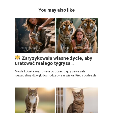
You may also like
Без рубрики
0
286 views
Zaryzykowała własne życie, aby
uratować małego tygrysa…
Młoda kobieta wędrowała po górach, gdy usłyszała
rozpaczliwy dźwięk dochodzący z urwiska. Kiedy podeszła