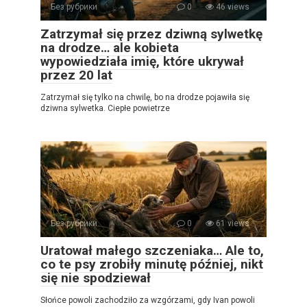
Без рубрики
0
46 views
Zatrzymał się przez dziwną sylwetkę
na drodze… ale kobieta
wypowiedziała imię, które ukrywał
przez 20 lat
Zatrzymał się tylko na chwilę, bo na drodze pojawiła się
dziwna sylwetka. Ciepłe powietrze
Без рубрики
0
61 views
Uratował małego szczeniaka… Ale to,
co te psy zrobiły minutę później, nikt
się nie spodziewał
Słońce powoli zachodziło za wzgórzami, gdy Ivan powoli