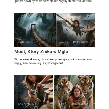
gór pracownicy widzieli wiele niezwykłych historii. Jednak
Zwierzęta
0
14 views
Most, Który Znika w Mgle
W głębokiej dolinie, otoczonej przez góry pokryte wieczną
mgłą, znajdował się las, którego nikt
Без рубрики
0
288 views