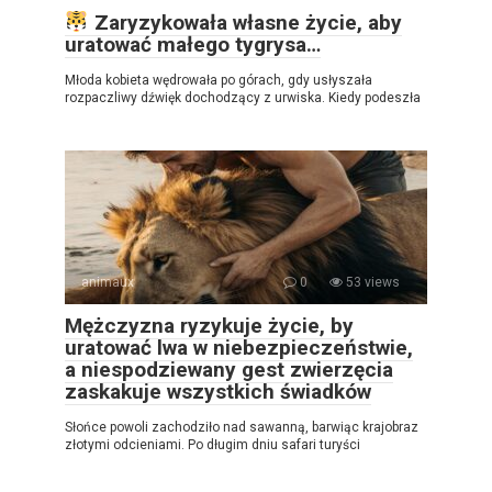
Zaryzykowała własne życie, aby
uratować małego tygrysa…
Młoda kobieta wędrowała po górach, gdy usłyszała
rozpaczliwy dźwięk dochodzący z urwiska. Kiedy podeszła
animaux
0
53 views
Mężczyzna ryzykuje życie, by
uratować lwa w niebezpieczeństwie,
a niespodziewany gest zwierzęcia
zaskakuje wszystkich świadków
Słońce powoli zachodziło nad sawanną, barwiąc krajobraz
złotymi odcieniami. Po długim dniu safari turyści