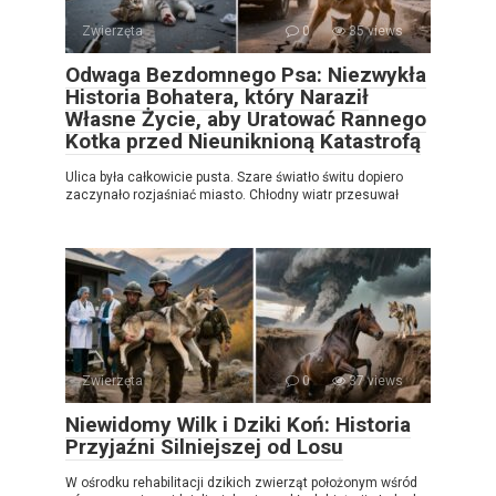
Zwierzęta
0
35 views
Odwaga Bezdomnego Psa: Niezwykła
Historia Bohatera, który Naraził
Własne Życie, aby Uratować Rannego
Kotka przed Nieuniknioną Katastrofą
Ulica była całkowicie pusta. Szare światło świtu dopiero
zaczynało rozjaśniać miasto. Chłodny wiatr przesuwał
Zwierzęta
0
37 views
Niewidomy Wilk i Dziki Koń: Historia
Przyjaźni Silniejszej od Losu
W ośrodku rehabilitacji dzikich zwierząt położonym wśród