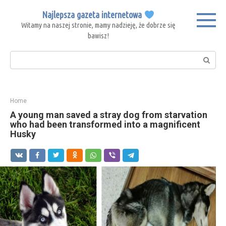
Skip
Najlepsza gazeta internetowa
to
Witamy na naszej stronie, mamy nadzieję, że dobrze się
content
bawisz!
Search:
Home
A young man saved a stray dog ​​from starvation
who had been transformed into a magnificent
Husky