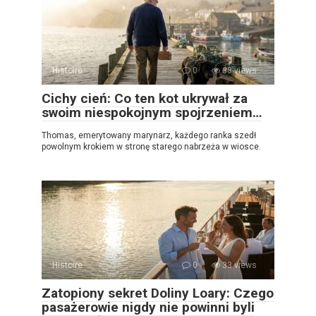
Histoire
0
38 views
Cichy cień: Co ten kot ukrywał za
swoim niespokojnym spojrzeniem…
Thomas, emerytowany marynarz, każdego ranka szedł
powolnym krokiem w stronę starego nabrzeża w wiosce.
Histoire
0
33 views
Zatopiony sekret Doliny Loary: Czego
pasażerowie nigdy nie powinni byli