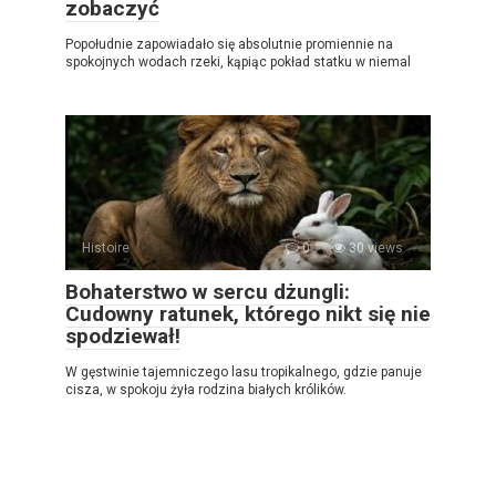
zobaczyć
Popołudnie zapowiadało się absolutnie promiennie na
spokojnych wodach rzeki, kąpiąc pokład statku w niemal
Histoire
0
30 views
Bohaterstwo w sercu dżungli:
Cudowny ratunek, którego nikt się nie
spodziewał!
W gęstwinie tajemniczego lasu tropikalnego, gdzie panuje
cisza, w spokoju żyła rodzina białych królików.