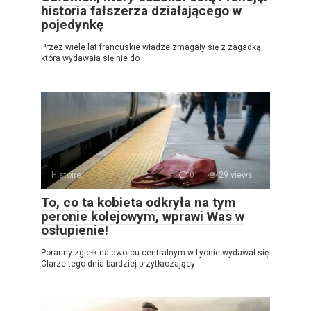
historia fałszerza działającego w
pojedynkę
Przez wiele lat francuskie władze zmagały się z zagadką,
która wydawała się nie do
Histoire
0
29 views
To, co ta kobieta odkryła na tym
peronie kolejowym, wprawi Was w
osłupienie!
Poranny zgiełk na dworcu centralnym w Lyonie wydawał się
Clarze tego dnia bardziej przytłaczający