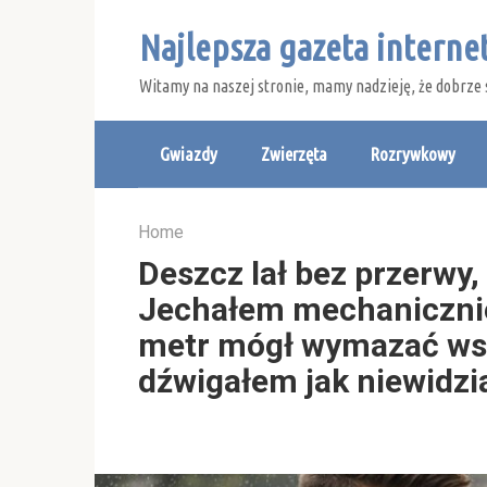
Skip
Najlepsza gazeta intern
to
content
Witamy na naszej stronie, mamy nadzieję, że dobrze 
Gwiazdy
Zwierzęta
Rozrywkowy
Home
Deszcz lał bez przerwy,
Jechałem mechanicznie
metr mógł wymazać ws
dźwigałem jak niewidzi