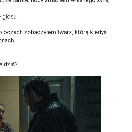
, że tamtej nocy straciłem własnego syna,
 głosu.
go oczach zobaczyłem twarz, którą kiedyś
onach.
e dziś?