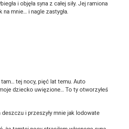
iegła i objęła syna z całej siły. Jej ramiona
 na mnie… i nagle zastygła.
am… tej nocy, pięć lat temu. Auto
moje dziecko uwięzione… To ty otworzyłeś
m deszczu i przeszyły mnie jak lodowate