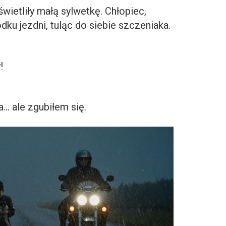
wietliły małą sylwetkę. Chłopiec,
odku jezdni, tuląc do siebie szczeniaka.
!
… ale zgubiłem się.