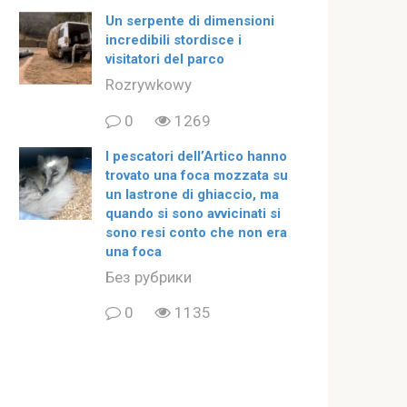
Un serpente di dimensioni
incredibili stordisce i
visitatori del parco
Rozrywkowy
0
1269
I pescatori dell’Artico hanno
trovato una foca mozzata su
un lastrone di ghiaccio, ma
quando si sono avvicinati si
sono resi conto che non era
una foca
Без рубрики
0
1135