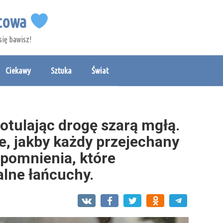
etowa
się bawisz!
Ciekawy
Sztuka
Świat
 otulając drogę szarą mgłą.
, jakby każdy przejechany
pomnienia, które
alne łańcuchy.