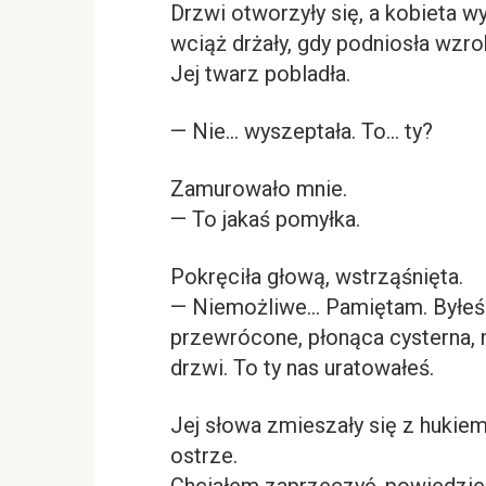
Drzwi otworzyły się, a kobieta wyb
wciąż drżały, gdy podniosła wzrok
Jej twarz pobladła.
— Nie… wyszeptała. To… ty?
Zamurowało mnie.
— To jakaś pomyłka.
Pokręciła głową, wstrząśnięta.
— Niemożliwe… Pamiętam. Byłeś t
przewrócone, płonąca cysterna, 
drzwi. To ty nas uratowałeś.
Jej słowa zmieszały się z hukie
ostrze.