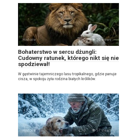
Histoire
0
30 views
Bohaterstwo w sercu dżungli:
Cudowny ratunek, którego nikt się nie
spodziewał!
W gęstwinie tajemniczego lasu tropikalnego, gdzie panuje
cisza, w spokoju żyła rodzina białych królików.
Histoire
0
57 views