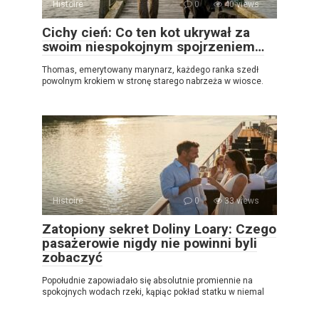
Histoire
0
40 views
Cichy cień: Co ten kot ukrywał za
swoim niespokojnym spojrzeniem…
Thomas, emerytowany marynarz, każdego ranka szedł
powolnym krokiem w stronę starego nabrzeża w wiosce.
Histoire
0
33 views
Zatopiony sekret Doliny Loary: Czego
pasażerowie nigdy nie powinni byli
zobaczyć
Popołudnie zapowiadało się absolutnie promiennie na
spokojnych wodach rzeki, kąpiąc pokład statku w niemal