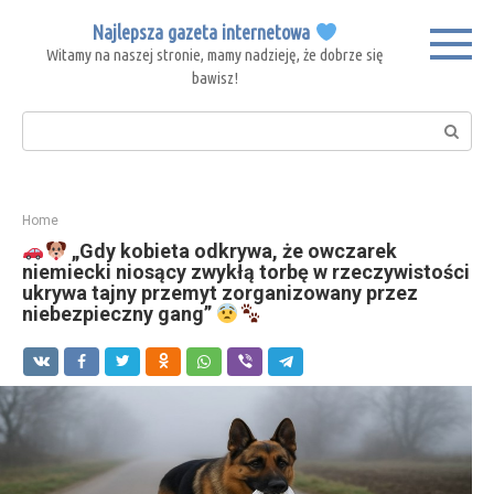
Skip
Najlepsza gazeta internetowa
to
Witamy na naszej stronie, mamy nadzieję, że dobrze się
content
bawisz!
Search:
Home
„Gdy kobieta odkrywa, że owczarek
niemiecki niosący zwykłą torbę w rzeczywistości
ukrywa tajny przemyt zorganizowany przez
niebezpieczny gang”