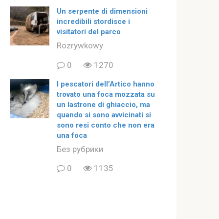
Un serpente di dimensioni
incredibili stordisce i
visitatori del parco
Rozrywkowy
0
1270
I pescatori dell’Artico hanno
trovato una foca mozzata su
un lastrone di ghiaccio, ma
quando si sono avvicinati si
sono resi conto che non era
una foca
Без рубрики
0
1135