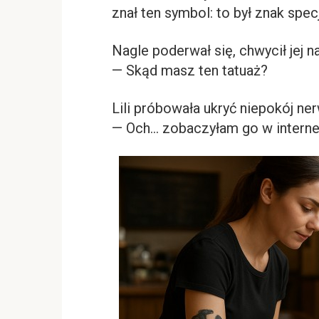
znał ten symbol: to był znak specj
Nagle poderwał się, chwycił jej n
— Skąd masz ten tatuaż?
Lili próbowała ukryć niepokój 
— Och… zobaczyłam go w interne