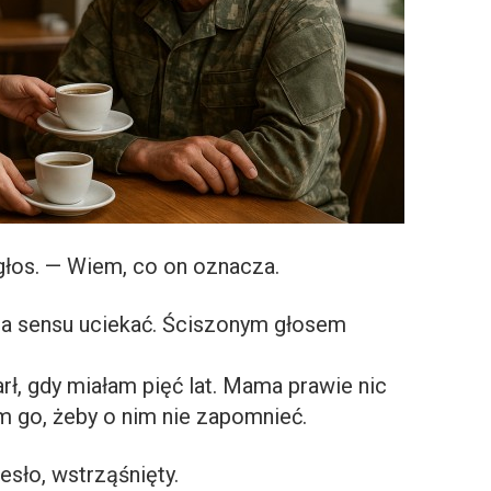
głos. — Wiem, co on oznacza.
ma sensu uciekać. Ściszonym głosem
rł, gdy miałam pięć lat. Mama prawie nic
m go, żeby o nim nie zapomnieć.
esło, wstrząśnięty.