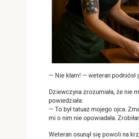
— Nie kłam! — weteran podniósł 
Dziewczyna zrozumiała, że nie 
powiedziała:
— To był tatuaż mojego ojca. Zma
mi o nim nie opowiadała. Zrobiła
Weteran osunął się powoli na krz