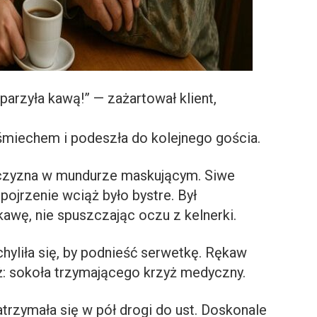
oparzyła kawą!” — zażartował klient,
miechem i podeszła do kolejnego gościa.
ężczyzna w mundurze maskującym. Siwe
pojrzenie wciąż było bystre. Był
kawę, nie spuszczając oczu z kelnerki.
chyliła się, by podnieść serwetkę. Rękaw
uaż: sokoła trzymającego krzyż medyczny.
atrzymała się w pół drogi do ust. Doskonale