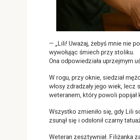
— „Lili! Uważaj, żebyś mnie nie p
wywołując śmiech przy stoliku.
Ona odpowiedziała uprzejmym uś
W rogu, przy oknie, siedział m
włosy zdradzały jego wiek, lecz s
weteranem, który powoli popijał 
Wszystko zmieniło się, gdy Lili s
zsunął się i odsłonił czarny tat
Weteran zesztywniał. Filiżanka z