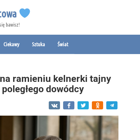
etowa
się bawisz!
Ciekawy
Sztuka
Świat
na ramieniu kelnerki tajny
o poległego dowódcy