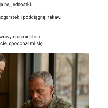
alnej jednostki.
adgarstek i podciągnął rękaw.
nerwowym uśmiechem.
cie, spodobał mi się…