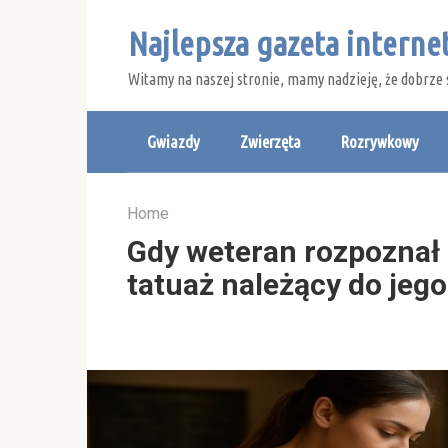
Skip
Najlepsza gazeta intern
to
content
Witamy na naszej stronie, mamy nadzieję, że dobrze 
Gwiazdy
Zwierzęta
Rozrywkowy
Home
Gdy weteran rozpoznał 
tatuaż należący do jeg