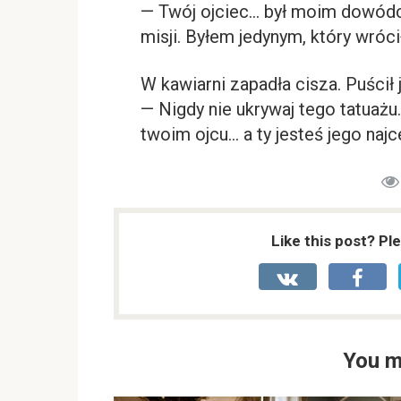
— Twój ojciec… był moim dowódcą
misji. Byłem jedynym, który wróci
W kawiarni zapadła cisza. Puścił
— Nigdy nie ukrywaj tego tatuażu.
twoim ojcu… a ty jesteś jego na
Like this post? Pl
You m