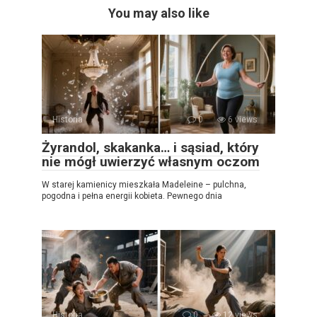
You may also like
Historia
0
6 views
Żyrandol, skakanka… i sąsiad, który
nie mógł uwierzyć własnym oczom
W starej kamienicy mieszkała Madeleine – pulchna,
pogodna i pełna energii kobieta. Pewnego dnia
Historia
0
12 views