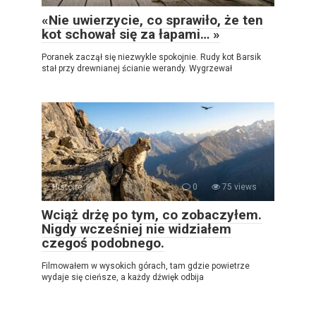
«Nie uwierzycie, co sprawiło, że ten
kot schował się za łapami… »
Poranek zaczął się niezwykle spokojnie. Rudy kot Barsik
stał przy drewnianej ścianie werandy. Wygrzewał
Histoire
0
75 views
Wciąż drżę po tym, co zobaczyłem.
Nigdy wcześniej nie widziałem
czegoś podobnego.
Filmowałem w wysokich górach, tam gdzie powietrze
wydaje się cieńsze, a każdy dźwięk odbija