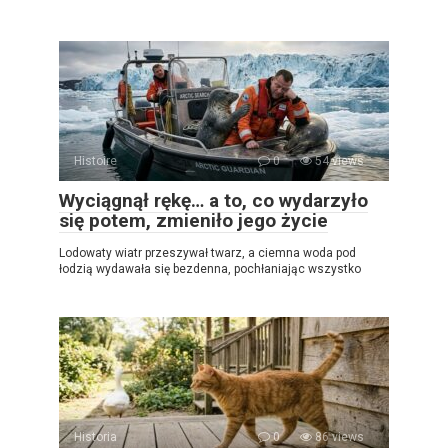
Histoire
0
54 views
Wyciągnął rękę… a to, co wydarzyło
się potem, zmieniło jego życie
Lodowaty wiatr przeszywał twarz, a ciemna woda pod
łodzią wydawała się bezdenna, pochłaniając wszystko
Historia
0
86 views