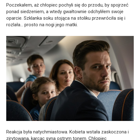
Poczekałem, aż chłopiec pochyli się do przodu, by spojrzeć
ponad siedzeniem, a wtedy gwałtownie odchyliłem swoje
oparcie. Szklanka soku stojąca na stoliku przewróciła się i
rozlała… prosto na nogi jego matki.
Reakcja była natychmiastowa. Kobieta wstała zaskoczona i
zirytowana, karcąc syna ostrym tonem. Chłopiec