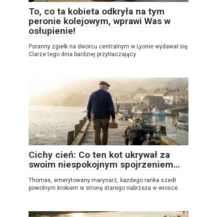
To, co ta kobieta odkryła na tym
peronie kolejowym, wprawi Was w
osłupienie!
Poranny zgiełk na dworcu centralnym w Lyonie wydawał się
Clarze tego dnia bardziej przytłaczający
Histoire
0
38 views
Cichy cień: Co ten kot ukrywał za
swoim niespokojnym spojrzeniem…
Thomas, emerytowany marynarz, każdego ranka szedł
powolnym krokiem w stronę starego nabrzeża w wiosce.