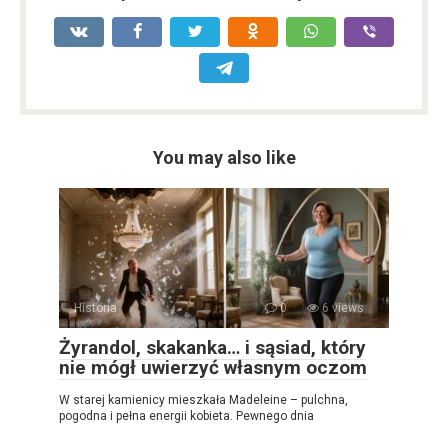
You may also like
Historia
0
6 views
Żyrandol, skakanka… i sąsiad, który
nie mógł uwierzyć własnym oczom
W starej kamienicy mieszkała Madeleine – pulchna,
pogodna i pełna energii kobieta. Pewnego dnia