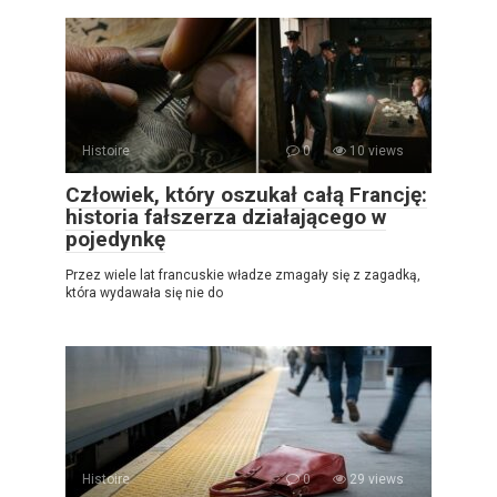
Histoire
0
10 views
Człowiek, który oszukał całą Francję:
historia fałszerza działającego w
pojedynkę
Przez wiele lat francuskie władze zmagały się z zagadką,
która wydawała się nie do
Histoire
0
29 views