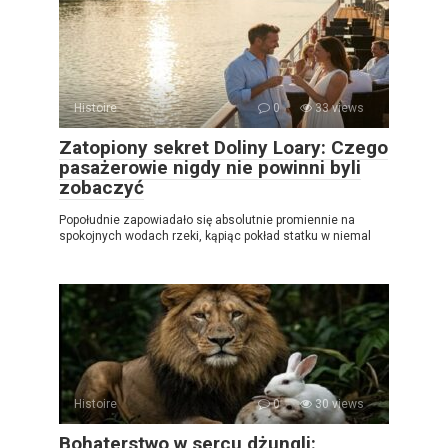
Histoire
0
33 views
Zatopiony sekret Doliny Loary: Czego
pasażerowie nigdy nie powinni byli
zobaczyć
Popołudnie zapowiadało się absolutnie promiennie na
spokojnych wodach rzeki, kąpiąc pokład statku w niemal
Histoire
0
30 views
Bohaterstwo w sercu dżungli: