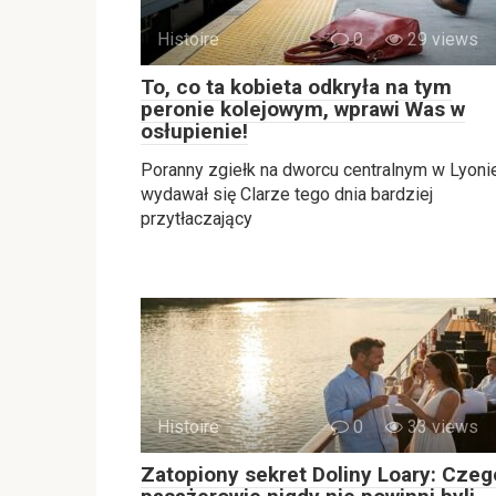
Histoire
0
29 views
To, co ta kobieta odkryła na tym
peronie kolejowym, wprawi Was w
osłupienie!
Poranny zgiełk na dworcu centralnym w Lyoni
wydawał się Clarze tego dnia bardziej
przytłaczający
Histoire
0
33 views
Zatopiony sekret Doliny Loary: Czeg