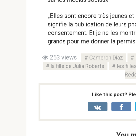
„Elles sont encore très jeunes e
signifie la publication de leurs p
consentement. Et je ne les montre
grands pour me donner la permi
253 views
Cameron Diaz
la fille de Julia Roberts
les fill
Red
Like this post? Pl
You m