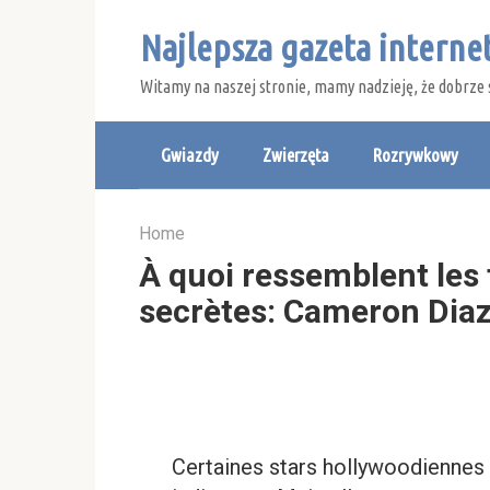
Skip
Najlepsza gazeta intern
to
content
Witamy na naszej stronie, mamy nadzieję, że dobrze 
Gwiazdy
Zwierzęta
Rozrywkowy
Home
À quoi ressemblent les f
secrètes: Cameron Diaz,
Certaines stars hollywoodiennes 