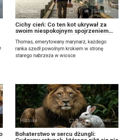
Histoire
0
38 views
Cichy cień: Co ten kot ukrywał za
swoim niespokojnym spojrzeniem…
Thomas, emerytowany marynarz, każdego
e
ranka szedł powolnym krokiem w stronę
starego nabrzeża w wiosce.
Histoire
0
30 views
o
Bohaterstwo w sercu dżungli: