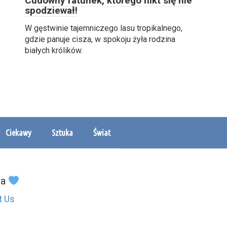
Cudowny ratunek, którego nikt się nie
spodziewał!
W gęstwinie tajemniczego lasu tropikalnego,
gdzie panuje cisza, w spokoju żyła rodzina
białych królików.
Ciekawy
Sztuka
Świat
wa
t Us