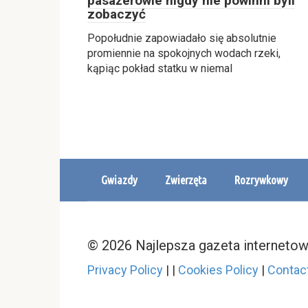
pasażerowie nigdy nie powinni byli
zobaczyć
Popołudnie zapowiadało się absolutnie
promiennie na spokojnych wodach rzeki,
kąpiąc pokład statku w niemal
Gwiazdy
Zwierzęta
Rozrywkowy
© 2026 Najlepsza gazeta interneto
Privacy Policy
|
|
Cookies Policy
|
Contac