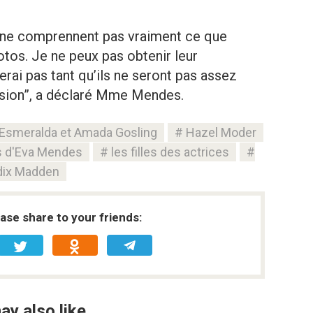
t ne comprennent pas vraiment ce que
hotos. Je ne peux pas obtenir leur
rai pas tant qu’ils ne seront pas assez
ssion”, a déclaré Mme Mendes.
Esmeralda et Amada Gosling
Hazel Moder
es d'Eva Mendes
les filles des actrices
dix Madden
ease share to your friends:
ay also like