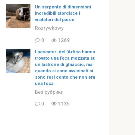
Un serpente di dimensioni
incredibili stordisce i
visitatori del parco
Rozrywkowy
0
1269
I pescatori dell’Artico hanno
trovato una foca mozzata su
un lastrone di ghiaccio, ma
quando si sono avvicinati si
sono resi conto che non era
una foca
Без рубрики
0
1135