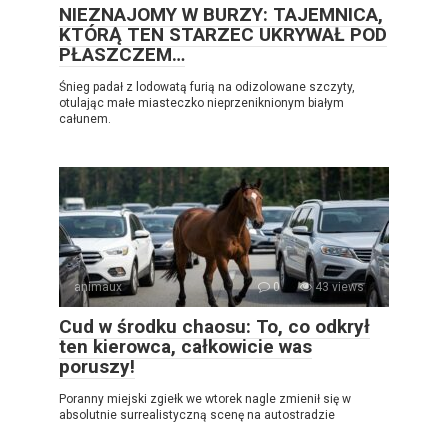
NIEZNAJOMY W BURZY: TAJEMNICA,
KTÓRĄ TEN STARZEC UKRYWAŁ POD
PŁASZCZEM…
Śnieg padał z lodowatą furią na odizolowane szczyty,
otulając małe miasteczko nieprzeniknionym białym
całunem.
animaux
0
43 views
Cud w środku chaosu: To, co odkrył
ten kierowca, całkowicie was
poruszy!
Poranny miejski zgiełk we wtorek nagle zmienił się w
absolutnie surrealistyczną scenę na autostradzie