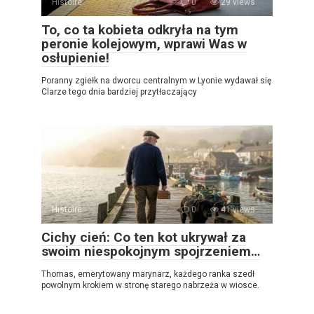
Histoire
0
29 views
To, co ta kobieta odkryła na tym
peronie kolejowym, wprawi Was w
osłupienie!
Poranny zgiełk na dworcu centralnym w Lyonie wydawał się
Clarze tego dnia bardziej przytłaczający
Histoire
0
41 views
Cichy cień: Co ten kot ukrywał za
swoim niespokojnym spojrzeniem…
Thomas, emerytowany marynarz, każdego ranka szedł
powolnym krokiem w stronę starego nabrzeża w wiosce.