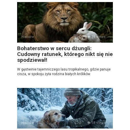
Histoire
0
31 views
Bohaterstwo w sercu dżungli:
Cudowny ratunek, którego nikt się nie
spodziewał!
W gęstwinie tajemniczego lasu tropikalnego, gdzie panuje
cisza, w spokoju żyła rodzina białych królików.
Histoire
0
58 views