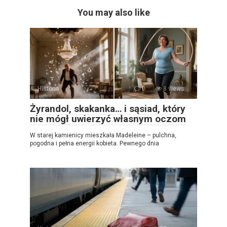
You may also like
Historia
0
8 views
Żyrandol, skakanka… i sąsiad, który
nie mógł uwierzyć własnym oczom
W starej kamienicy mieszkała Madeleine – pulchna,
pogodna i pełna energii kobieta. Pewnego dnia