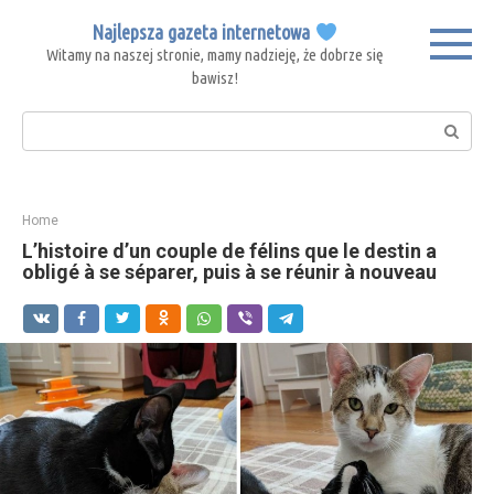
Skip
Najlepsza gazeta internetowa
to
Witamy na naszej stronie, mamy nadzieję, że dobrze się
content
bawisz!
Search:
Home
L’histoire d’un couple de félins que le destin a
obligé à se séparer, puis à se réunir à nouveau