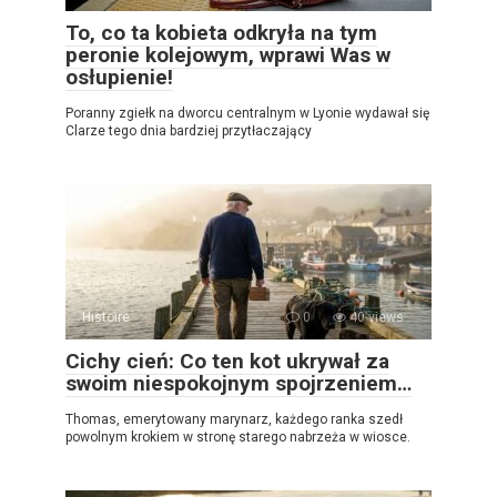
To, co ta kobieta odkryła na tym
peronie kolejowym, wprawi Was w
osłupienie!
Poranny zgiełk na dworcu centralnym w Lyonie wydawał się
Clarze tego dnia bardziej przytłaczający
Histoire
0
40 views
Cichy cień: Co ten kot ukrywał za
swoim niespokojnym spojrzeniem…
Thomas, emerytowany marynarz, każdego ranka szedł
powolnym krokiem w stronę starego nabrzeża w wiosce.