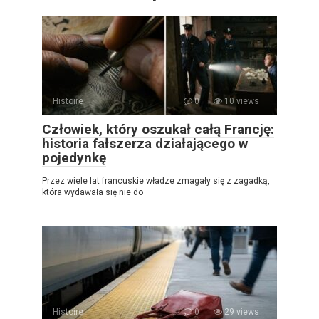
Histoire
0
10 views
Człowiek, który oszukał całą Francję:
historia fałszerza działającego w
pojedynkę
Przez wiele lat francuskie władze zmagały się z zagadką,
która wydawała się nie do
Histoire
0
29 views