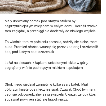
Mały drewniany domek pod starym stołem był
najprzytulniejszym miejscem w całym domu. Dorośli rzadko
tam zaglądali, a przeciągi nie docierały do niskiego wejścia.
To właśnie tam, w półcieniu poranka, rodziły się ciche, małe
cuda. Promień słońca wsunął się przez zasłonę i rozświetlił
koc, pod którym spał szczeniak.
Leżał na plecach, z łapkami uniesionymi lekko w górę,
pogrążony w śnie pachnącym mlekiem i spokojem.
Obok niego siedział zwinięty w kulkę szary kotek. Miał
półprzymknięte oczy, lecz nie spał. Czuwał. Choć był mały,
czuł się odpowiedzialny za przyjaciela. Uważał, że gdy ktoś
śpi, świat powinien stać się łagodniejszy.