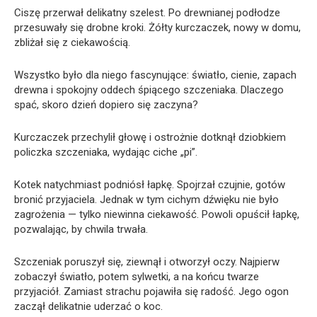
Ciszę przerwał delikatny szelest. Po drewnianej podłodze
przesuwały się drobne kroki. Żółty kurczaczek, nowy w domu,
zbliżał się z ciekawością.
Wszystko było dla niego fascynujące: światło, cienie, zapach
drewna i spokojny oddech śpiącego szczeniaka. Dlaczego
spać, skoro dzień dopiero się zaczyna?
Kurczaczek przechylił głowę i ostrożnie dotknął dziobkiem
policzka szczeniaka, wydając ciche „pi”.
Kotek natychmiast podniósł łapkę. Spojrzał czujnie, gotów
bronić przyjaciela. Jednak w tym cichym dźwięku nie było
zagrożenia — tylko niewinna ciekawość. Powoli opuścił łapkę,
pozwalając, by chwila trwała.
Szczeniak poruszył się, ziewnął i otworzył oczy. Najpierw
zobaczył światło, potem sylwetki, a na końcu twarze
przyjaciół. Zamiast strachu pojawiła się radość. Jego ogon
zaczął delikatnie uderzać o koc.