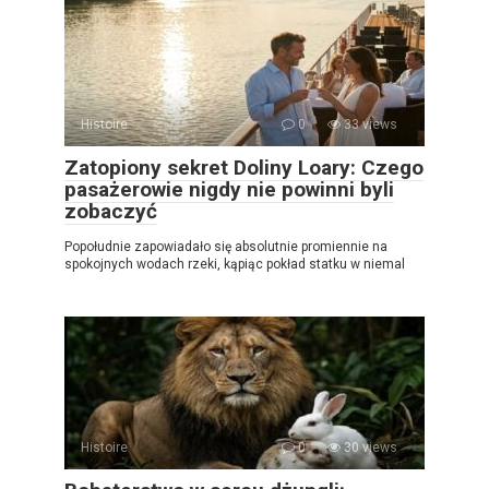
Histoire
0
33 views
Zatopiony sekret Doliny Loary: Czego
pasażerowie nigdy nie powinni byli
zobaczyć
Popołudnie zapowiadało się absolutnie promiennie na
spokojnych wodach rzeki, kąpiąc pokład statku w niemal
Histoire
0
30 views