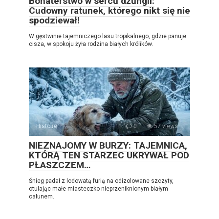
Bohaterstwo w sercu dżungli:
Cudowny ratunek, którego nikt się nie
spodziewał!
W gęstwinie tajemniczego lasu tropikalnego, gdzie panuje
cisza, w spokoju żyła rodzina białych królików.
Histoire
0
57 views
NIEZNAJOMY W BURZY: TAJEMNICA,
KTÓRĄ TEN STARZEC UKRYWAŁ POD
PŁASZCZEM…
Śnieg padał z lodowatą furią na odizolowane szczyty,
otulając małe miasteczko nieprzeniknionym białym
całunem.