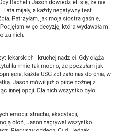
y Rachel i Jason dowiedzieli się, że nie
. Lata mijały, a każdy negatywny test
cia. Patrzyłam, jak moja siostra gaśnie,
ę. Podjęłam więc decyzję, która wydawała mi
o za nich.
yt lekarskich i kruchej nadziei. Gdy ciąża
ytuliła mnie tak mocno, że poczułam jak
opnięcie, każde USG zbliżało nas do dnia, w
tką. Jason mówił już o piłce nożnej z
c innej opcji. Dla nich wszystko było
ch emocji: strachu, ekscytacji,
 moją dłoń, Jason nagrywał wszystko.
acz. Pierwszy oddech. Cud. Jednak