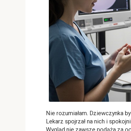
Nie rozumiałam. Dziewczynka była 
Lekarz spojrzał na nich i spokoj
Wygląd nie zawsze podąża za oc