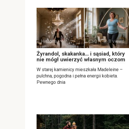
Historia
0
8 views
Żyrandol, skakanka… i sąsiad, który
nie mógł uwierzyć własnym oczom
W starej kamienicy mieszkała Madeleine –
pulchna, pogodna i pełna energii kobieta.
Pewnego dnia