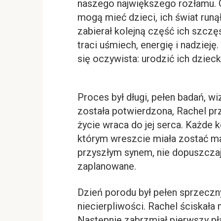
naszego największego rozłamu. Gd
mogą mieć dzieci, ich świat runął
zabierał kolejną część ich szczęś
traci uśmiech, energię i nadziej
się oczywista: urodzić ich dzieck
Proces był długi, pełen badań, wiz
została potwierdzona, Rachel prz
życie wraca do jej serca. Każde k
którym wreszcie miała zostać ma
przyszłym synem, nie dopuszczają
zaplanowane.
Dzień porodu był pełen sprzeczny
niecierpliwości. Rachel ściskała
Następnie zabrzmiał pierwszy pł