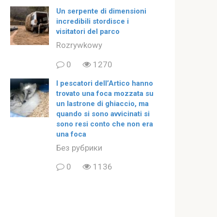
Un serpente di dimensioni
incredibili stordisce i
visitatori del parco
Rozrywkowy
0
1270
I pescatori dell’Artico hanno
trovato una foca mozzata su
un lastrone di ghiaccio, ma
quando si sono avvicinati si
sono resi conto che non era
una foca
Без рубрики
0
1136