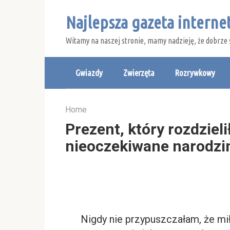
Skip
Najlepsza gazeta intern
to
content
Witamy na naszej stronie, mamy nadzieję, że dobrze 
Gwiazdy
Zwierzęta
Rozrywkowy
Home
Prezent, który rozdzieli
nieoczekiwane narodzi
Nigdy nie przypuszczałam, że mił