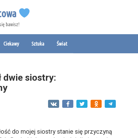
etowa
się bawisz!
Ciekawy
Sztuka
Świat
ł dwie siostry:
ny
ość do mojej siostry stanie się przyczyną