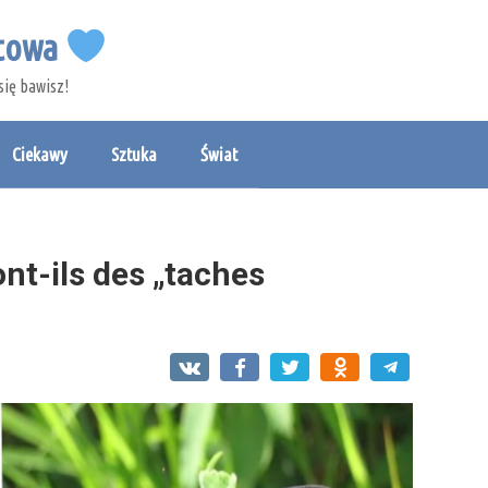
etowa
się bawisz!
Ciekawy
Sztuka
Świat
ont-ils des „taches