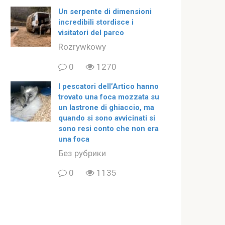
Un serpente di dimensioni
incredibili stordisce i
visitatori del parco
Rozrywkowy
0
1270
I pescatori dell’Artico hanno
trovato una foca mozzata su
un lastrone di ghiaccio, ma
quando si sono avvicinati si
sono resi conto che non era
una foca
Без рубрики
0
1135