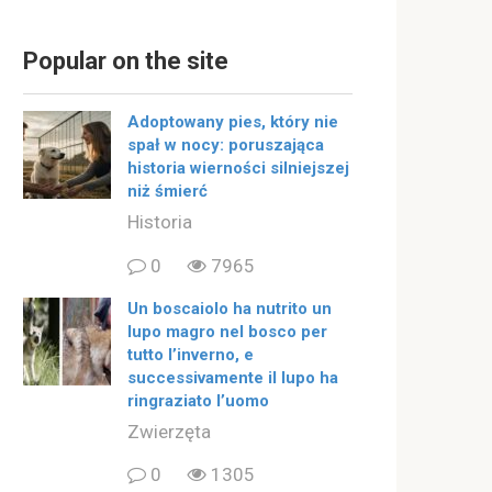
Popular on the site
Adoptowany pies, który nie
spał w nocy: poruszająca
historia wierności silniejszej
niż śmierć
Historia
0
7965
Un boscaiolo ha nutrito un
lupo magro nel bosco per
tutto l’inverno, e
successivamente il lupo ha
ringraziato l’uomo
Zwierzęta
0
1305