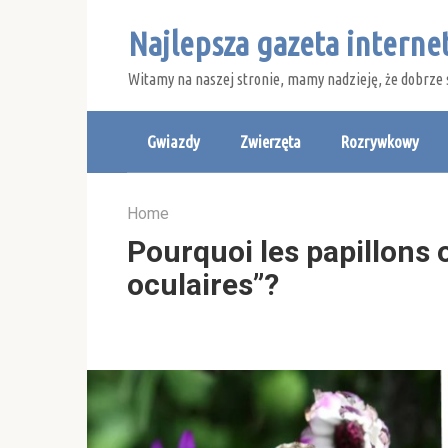
Skip
Najlepsza gazeta intern
to
content
Witamy na naszej stronie, mamy nadzieję, że dobrze 
Gwiazdy
Zwierzęta
Rozrywkowy
Home
Pourquoi les papillons 
oculaires”?