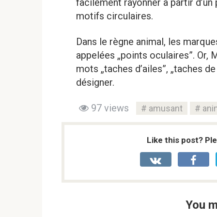
facilement rayonner à partir d’un 
motifs circulaires.
Dans le règne animal, les marqu
appelées „points oculaires”. Or, 
mots „taches d’ailes”, „taches d
désigner.
97 views
amusant
ani
Like this post? Pl
You m