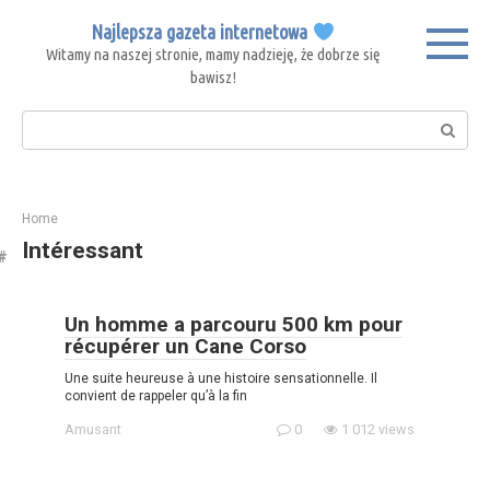
Skip
Najlepsza gazeta internetowa
to
Witamy na naszej stronie, mamy nadzieję, że dobrze się
content
bawisz!
Search:
Home
Intéressant
Un homme a parcouru 500 km pour
récupérer un Cane Corso
Une suite heureuse à une histoire sensationnelle. Il
convient de rappeler qu’à la fin
Amusant
0
1 012 views