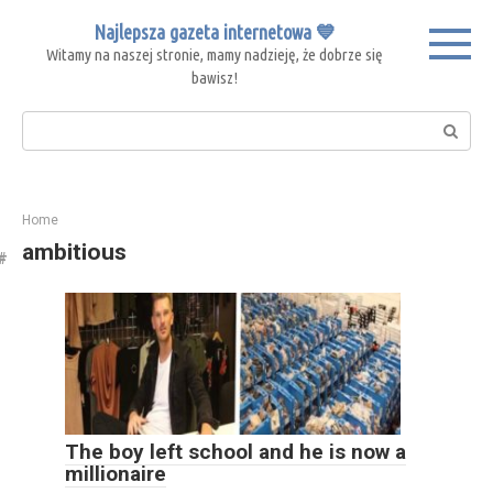
Skip
Najlepsza gazeta internetowa 💙
to
Witamy na naszej stronie, mamy nadzieję, że dobrze się
content
bawisz!
Search:
Home
ambitious
The boy left school and he is now a
millionaire