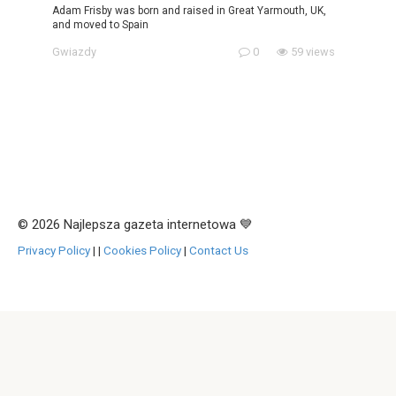
Adam Frisby was born and raised in Great Yarmouth, UK,
and moved to Spain
Gwiazdy
0
59 views
© 2026 Najlepsza gazeta internetowa 💙
Privacy Policy
|
|
Cookies Policy
|
Contact Us