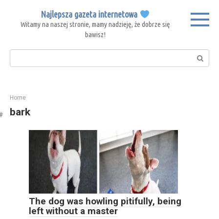
Skip
Najlepsza gazeta internetowa
to
Witamy na naszej stronie, mamy nadzieję, że dobrze się
content
bawisz!
Search:
Home
bark
The dog was howling pitifully, being
left without a master