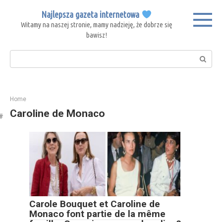
Skip
Najlepsza gazeta internetowa
to
Witamy na naszej stronie, mamy nadzieję, że dobrze się
content
bawisz!
Search:
Home
Caroline de Monaco
Carole Bouquet et Caroline de
Monaco font partie de la même