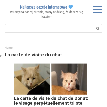
Skip
Najlepsza gazeta internetowa
to
Witamy na naszej stronie, mamy nadzieję, że dobrze się
content
bawisz!
Search:
Home
La carte de visite du chat
La carte de visite du chat de Donut:
le visage perpétuellement tri ste