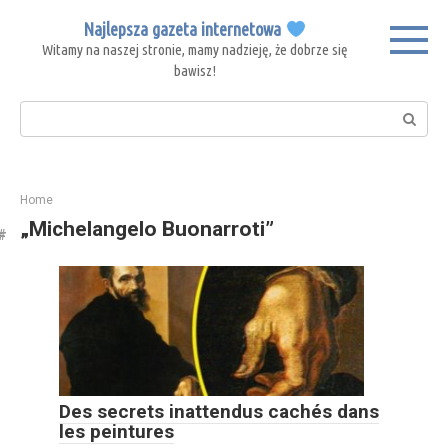
Skip
Najlepsza gazeta internetowa
to
Witamy na naszej stronie, mamy nadzieję, że dobrze się
content
bawisz!
Search:
Home
„Michelangelo Buonarroti”
Des secrets inattendus cachés dans
les peintures