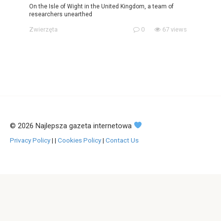
On the Isle of Wight in the United Kingdom, a team of
researchers unearthed
Zwierzęta
0
67 views
© 2026 Najlepsza gazeta internetowa
Privacy Policy
|
|
Cookies Policy
|
Contact Us