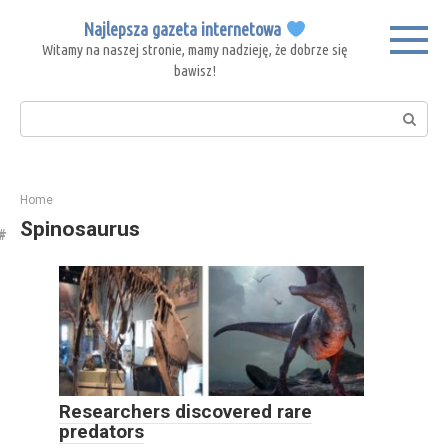
Skip
Najlepsza gazeta internetowa
to
Witamy na naszej stronie, mamy nadzieję, że dobrze się
content
bawisz!
Search:
Home
Spinosaurus
Researchers discovered rare
predators