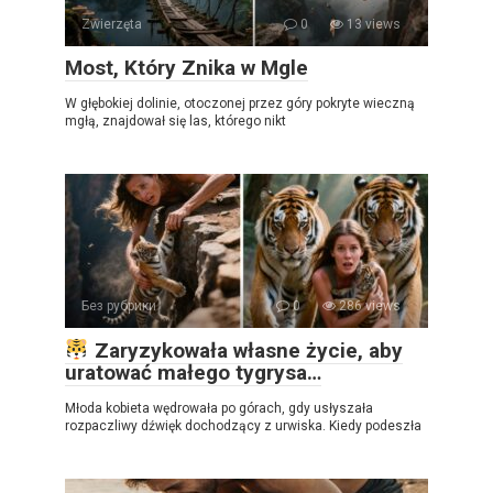
Zwierzęta
0
13 views
Most, Który Znika w Mgle
W głębokiej dolinie, otoczonej przez góry pokryte wieczną
mgłą, znajdował się las, którego nikt
Без рубрики
0
286 views
Zaryzykowała własne życie, aby
uratować małego tygrysa…
Młoda kobieta wędrowała po górach, gdy usłyszała
rozpaczliwy dźwięk dochodzący z urwiska. Kiedy podeszła