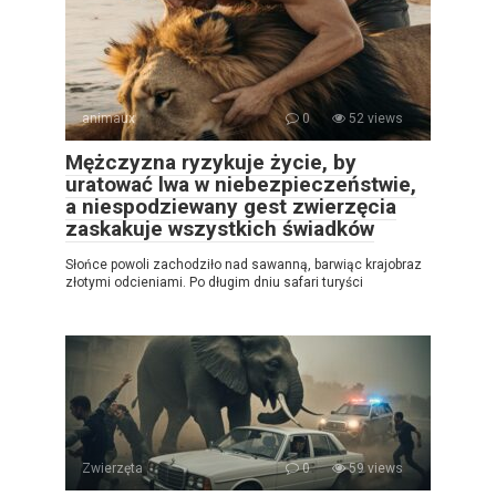
animaux
0
52 views
Mężczyzna ryzykuje życie, by
uratować lwa w niebezpieczeństwie,
a niespodziewany gest zwierzęcia
zaskakuje wszystkich świadków
Słońce powoli zachodziło nad sawanną, barwiąc krajobraz
złotymi odcieniami. Po długim dniu safari turyści
Zwierzęta
0
59 views