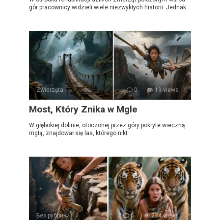
gór pracownicy widzieli wiele niezwykłych historii. Jednak
Zwierzęta
0
13 views
Most, Który Znika w Mgle
W głębokiej dolinie, otoczonej przez góry pokryte wieczną
mgłą, znajdował się las, którego nikt
Без рубрики
0
234 views