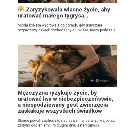
Zaryzykowała własne życie, aby
uratować małego tygrysa…
Młoda kobieta wędrowała po górach, gdy usłyszała
rozpaczliwy dźwięk dochodzący z urwiska. Kiedy podeszła
animaux
0
48 views
Mężczyzna ryzykuje życie, by
uratować lwa w niebezpieczeństwie,
a niespodziewany gest zwierzęcia
zaskakuje wszystkich świadków
Słońce powoli zachodziło nad sawanną, barwiąc krajobraz
złotymi odcieniami. Po długim dniu safari turyści