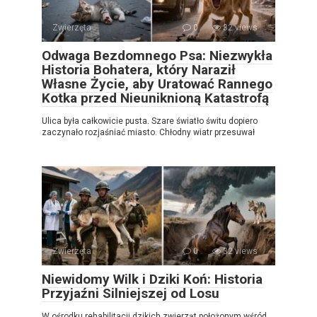
Zwierzęta
0
32 views
Odwaga Bezdomnego Psa: Niezwykła
Historia Bohatera, który Naraził
Własne Życie, aby Uratować Rannego
Kotka przed Nieuniknioną Katastrofą
Ulica była całkowicie pusta. Szare światło świtu dopiero
zaczynało rozjaśniać miasto. Chłodny wiatr przesuwał
Zwierzęta
0
32 views
Niewidomy Wilk i Dziki Koń: Historia
Przyjaźni Silniejszej od Losu
W ośrodku rehabilitacji dzikich zwierząt położonym wśród