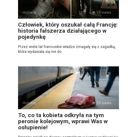
Histoire
0
10 views
Człowiek, który oszukał całą Francję:
historia fałszerza działającego w
pojedynkę
Przez wiele lat francuskie władze zmagały się z zagadką,
która wydawała się nie do
Histoire
0
29 views
To, co ta kobieta odkryła na tym
peronie kolejowym, wprawi Was w
osłupienie!