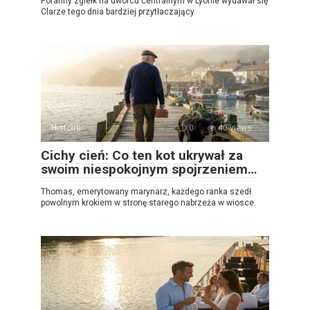
Poranny zgiełk na dworcu centralnym w Lyonie wydawał się
Clarze tego dnia bardziej przytłaczający
Histoire
0
40 views
Cichy cień: Co ten kot ukrywał za
swoim niespokojnym spojrzeniem…
Thomas, emerytowany marynarz, każdego ranka szedł
powolnym krokiem w stronę starego nabrzeża w wiosce.