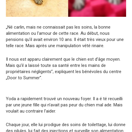
„Né carlin, mais ne connaissait pas les soins, la bonne
alimentation ou l’amour de cette race. Au début, nous
pensions qu’il avait environ 10 ans. Il était très vieux pour une
telle race. Mais après une manipulation vété rinaire.
Il nous est apparu clairement que le chien est d’âge moyen.
Mais qu’il a laissé toute sa santé entre les mains de
propriétaires négligents”, expliquent les bénévoles du centre
„Door to Summer”.
Yoda a rapidement trouvé un nouveau foyer. Il a é té recueilli
par une jeune fille qui n’avait pas peur du chien mal ade. Mais
voulait au contraire l’aider.
Chaque jour, elle lui prodigue des soins de toilettage, lui donne
des pilules, lui fait des injections et surveille son alimentation.