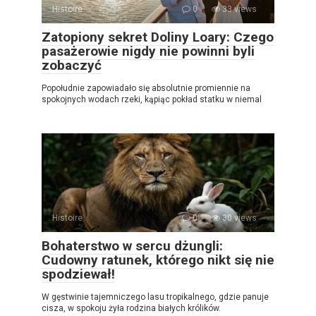
Histoire
0
33 views
Zatopiony sekret Doliny Loary: Czego
pasażerowie nigdy nie powinni byli
zobaczyć
Popołudnie zapowiadało się absolutnie promiennie na
spokojnych wodach rzeki, kąpiąc pokład statku w niemal
Histoire
0
30 views
Bohaterstwo w sercu dżungli:
Cudowny ratunek, którego nikt się nie
spodziewał!
W gęstwinie tajemniczego lasu tropikalnego, gdzie panuje
cisza, w spokoju żyła rodzina białych królików.