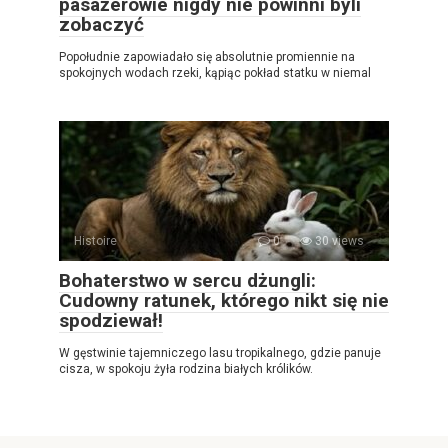
pasażerowie nigdy nie powinni byli
zobaczyć
Popołudnie zapowiadało się absolutnie promiennie na
spokojnych wodach rzeki, kąpiąc pokład statku w niemal
Histoire
0
30 views
Bohaterstwo w sercu dżungli:
Cudowny ratunek, którego nikt się nie
spodziewał!
W gęstwinie tajemniczego lasu tropikalnego, gdzie panuje
cisza, w spokoju żyła rodzina białych królików.