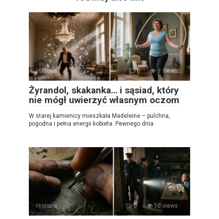
Historia
0
8 views
Żyrandol, skakanka… i sąsiad, który
nie mógł uwierzyć własnym oczom
W starej kamienicy mieszkała Madeleine – pulchna,
pogodna i pełna energii kobieta. Pewnego dnia
Histoire
0
10 views