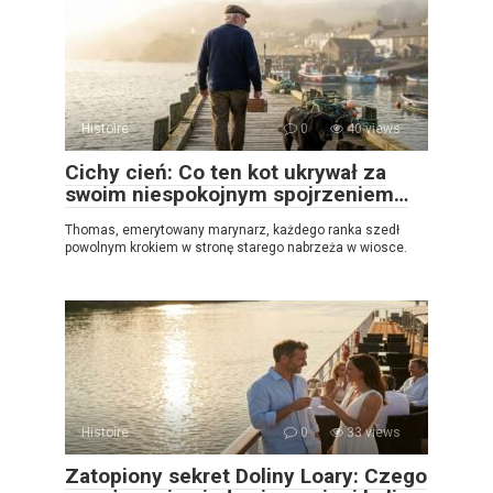
Histoire
0
40 views
Cichy cień: Co ten kot ukrywał za
swoim niespokojnym spojrzeniem…
Thomas, emerytowany marynarz, każdego ranka szedł
powolnym krokiem w stronę starego nabrzeża w wiosce.
Histoire
0
33 views
Zatopiony sekret Doliny Loary: Czego