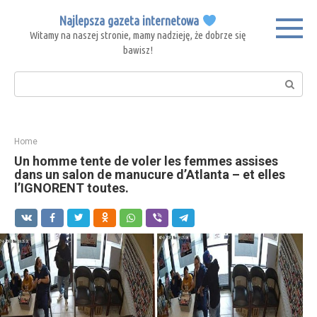
Skip
Najlepsza gazeta internetowa
to
Witamy na naszej stronie, mamy nadzieję, że dobrze się
content
bawisz!
Search:
Home
Un homme tente de voler les femmes assises
dans un salon de manucure d’Atlanta – et elles
l’IGNORENT toutes.